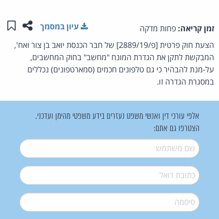
שתפו ע
שמו
עיון במסמך
זמן קריאה:
פחות מדקה
הצעת חוק פרטית [פ/2889/19] של חבר הכנסת יואב בן צור ואח',
המבקשת לתקן את הגדרת המונח "מחשב" בחוק המחשבים,
על-מנת להבהיר כי גם טלפונים חכמים (סמארטפונים) נכללים
במסגרת הגדרה זו.
אלפי עורכי דין ואנשי משפט נעזרים בידע משפטי מהימן ועדכני.
הצטרפו גם אתם:
שם משתמש
*
דואל
*
סיסמה
*