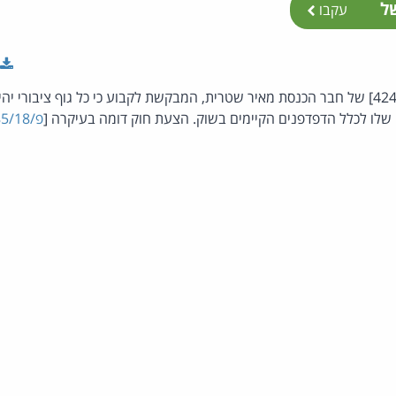
של
עקבו
הצעת חוק פרטית [פ/424/19] של חבר הכנסת מאיר שטרית, המבקשת לקבוע כי כל גוף ציבור
לו לכלל הדפדפנים הקיימים בשוק. הצעת חוק דומה בעיקרה [
פ/3385/18