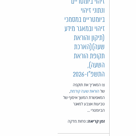
זיהוי ביומטריים
ונתוני זיהוי
ביומטריים במסמכי
זיהוי ובמאגר מידע
(תיקון והוראת
שעה)(הארכת
תקופת הוראת
השעה),
התשפ"ו-2026
צו המאריך את תוקפה
של
הוראת שעה קודמת
,
המאפשרת המשך איסוף של
טביעות אצבע למאגר
הביומטרי ...
זמן קריאה:
פחות מדקה