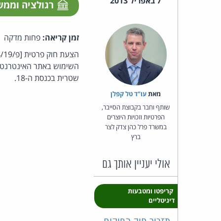
7 באפריל 2013
רגולציה וממ
זמן קריאה:
פחות מדקה
השימוש באתר האינטרנט ש
שטרית בכנסת ה-18.
מאת‏
עו"ד טל קפלן
שותף וחבר בקבוצת הסייבר,
הפרטיות וזכויות היוצרים
במשרד פרל כהן צדק לצר
ברץ
אולי יעניין אותך גם
קריפטו ומטבעות
דיגיטליים