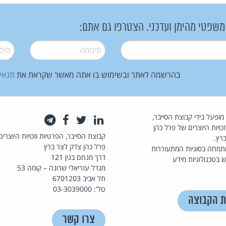
 משפטי מהימן ועדכני. הצטרפו גם אתם:
סיסמה
*
סיסמה
בהרשמה לאתר ובשימוש בו אתה מאשר שקראת את
תנאי
law.co.il מופעל בידי קבוצת הסייבר,
לינקדאין
טוויטר
פייסבוק
טלגרם
כויות היוצרים של פרל כהן
קבוצת הסייבר, הפרטיות וזכויות היוצרים
רץ.
פרל כהן צדק לצר ברץ
תמחה בסוגיות המתעוררות
דרך מנחם בגין 121
 בטכנולוגיות מידע
מגדל עזריאלי שרונה – קומה 53
תל אביב 6701203
טל': 03-3039000
ת הקבוצה
צרו קשר