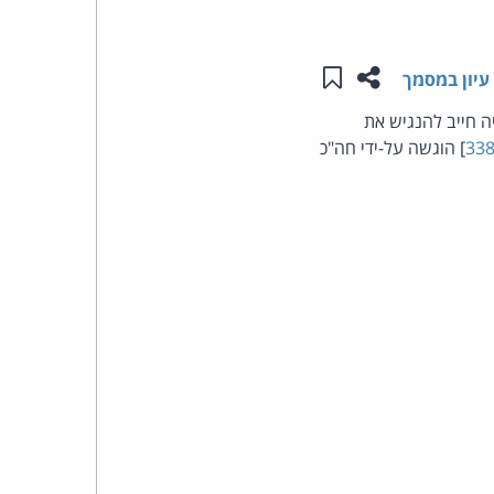
העומד
שתפו עמוד זה
שמור ב"תכנים שלי"
עיון במסמך
בראש
י יהיה חייב להנגיש את
] הוגשה על-ידי חה"כ
קבוצת
האינטרנט,
הסייבר
וזכויות
היוצרים
של
פרל