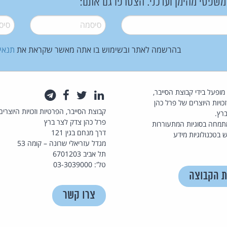
 משפטי מהימן ועדכני. הצטרפו גם אתם:
סיסמה
*
סיסמה
בהרשמה לאתר ובשימוש בו אתה מאשר שקראת את
תנאי
law.co.il מופעל בידי קבוצת הסייבר,
לינקדאין
טוויטר
פייסבוק
טלגרם
כויות היוצרים של פרל כהן
קבוצת הסייבר, הפרטיות וזכויות היוצרים
רץ.
פרל כהן צדק לצר ברץ
תמחה בסוגיות המתעוררות
דרך מנחם בגין 121
 בטכנולוגיות מידע
מגדל עזריאלי שרונה – קומה 53
תל אביב 6701203
טל': 03-3039000
ת הקבוצה
צרו קשר