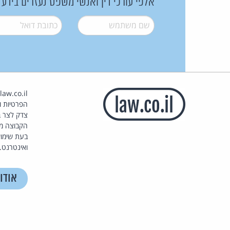
אלפי עורכי דין ואנשי משפט נעזרים בידע
שם משתמש
*
דואל
*
הפרטיות וז
צדק לצר ב
הקבוצה מ
בעת שימוש
ואינטרנט.
אודו