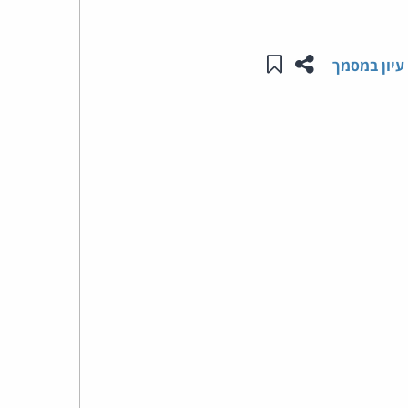
העומד
שתפו עמוד זה
שמור ב"תכנים שלי"
עיון במסמך
בראש
קבוצת
האינטרנט,
הסייבר
וזכויות
היוצרים
של
פרל