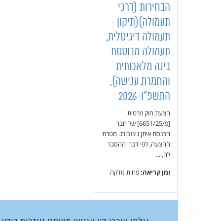
הבחירות (דרכי
תעמולה)(תיקון -
תעמולה דיגיטלית,
תעמולה מבוססת
בינה מלאכותית
והחמרת ענישה),
התשפ"ו-2026
הצעת חוק פרטית
[פ/6651/25] של חבר
הכנסת איתן גינזבורג. מטרת
ההצעה, לפי דברי ההסבר
לה, ...
זמן קריאה:
פחות מדקה