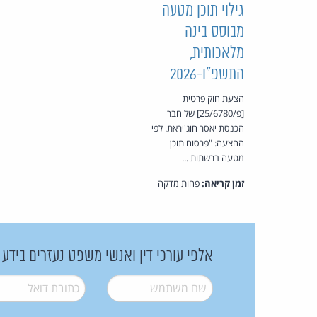
גילוי תוכן מטעה
מבוסס בינה
מלאכותית,
התשפ״ו-2026
הצעת חוק פרטית
[פ/25/6780] של חבר
הכנסת יאסר חוג'יראת. לפי
ההצעה: "פרסום תוכן
מטעה ברשתות ...
זמן קריאה:
פחות מדקה
אלפי עורכי דין ואנשי משפט נעזרים בידע
שם משתמש
*
דואל
*