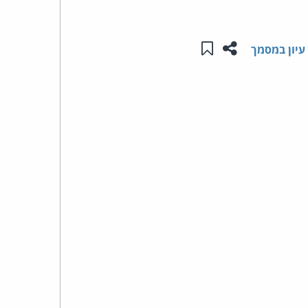
העומד
שתפו עמוד זה
שמור ב"תכנים שלי"
עיון במסמך
בראש
קבוצת
האינטרנט,
הסייבר
וזכויות
היוצרים
של
פרל