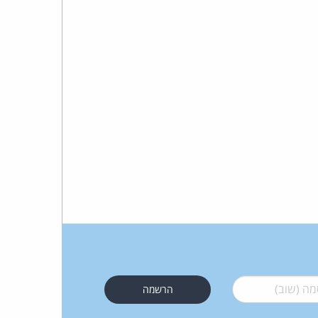
כהן
צדק
לצר
ברץ.
פועל
מ־1996
 (שוב)
*