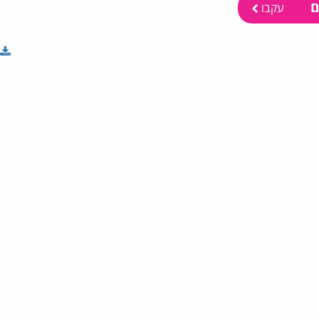
ם
עקבו