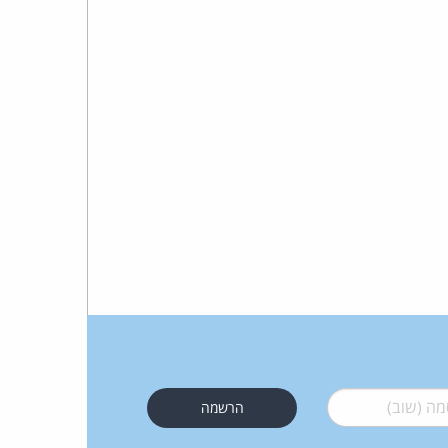
כהן
צדק
לצר
ברץ.
פועל
מ־1996
 (שוב)
*