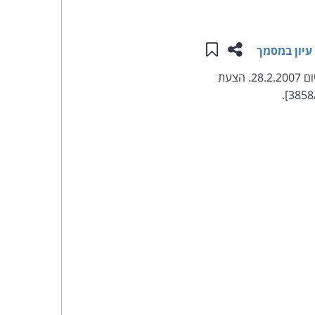
העומד
שתפו עמוד זה
שמור ב"תכנים שלי"
עיון במסמך
בראש
הצעת חוק פרטית [פ/892/17] של ח"כ אמנון כהן (ש"ס). ההצעה עברה בכנסת בקריאה טרומית ביום 28.2.2007. הצעת
קבוצת
האינטרנט,
הסייבר
וזכויות
היוצרים
של
פרל