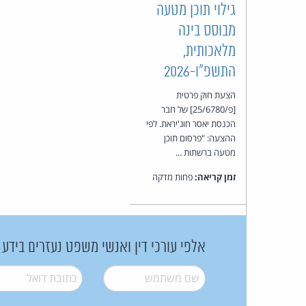
גילוי תוכן מטעה
מבוסס בינה
מלאכותית,
התשפ״ו-2026
הצעת חוק פרטית
[פ/25/6780] של חבר
הכנסת יאסר חוג'יראת. לפי
ההצעה: "פרסום תוכן
מטעה ברשתות ...
זמן קריאה:
פחות מדקה
אלפי עורכי דין ואנשי משפט נעזרים בידע
שם משתמש
*
דואל
*