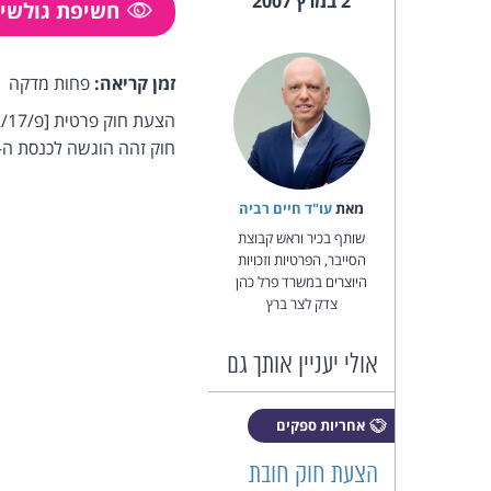
2 במרץ 2007
חשיפת גולשי
זמן קריאה:
פחות מדקה
חוק זהה הוגשה לכנסת ה-16 על-ידי חה"כ יחיאל חזן [פ/2682/16] וחבר הכנסת יצחק וקנין [פ/3858/16]
מאת‏
עו"ד חיים רביה
שותף בכיר וראש קבוצת
הסייבר, הפרטיות וזכויות
היוצרים במשרד פרל כהן
צדק לצר ברץ
אולי יעניין אותך גם
אחריות ספקים
הצעת חוק חובת