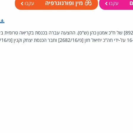
ם
מין ופורנוגרפיה
עקבו
עקבו
.