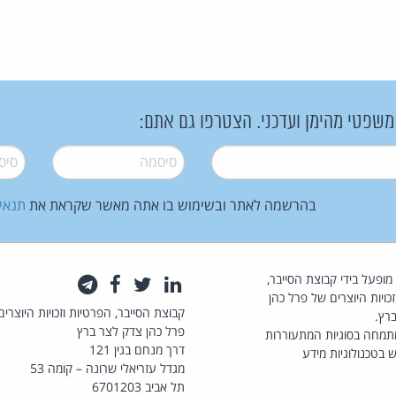
 משפטי מהימן ועדכני. הצטרפו גם אתם:
סיסמה
*
סיסמה
בהרשמה לאתר ובשימוש בו אתה מאשר שקראת את
תנאי
law.co.il מופעל בידי קבוצת הסייבר,
לינקדאין
טוויטר
פייסבוק
טלגרם
כויות היוצרים של פרל כהן
קבוצת הסייבר, הפרטיות וזכויות היוצרים
רץ.
פרל כהן צדק לצר ברץ
תמחה בסוגיות המתעוררות
דרך מנחם בגין 121
 בטכנולוגיות מידע
מגדל עזריאלי שרונה – קומה 53
תל אביב 6701203