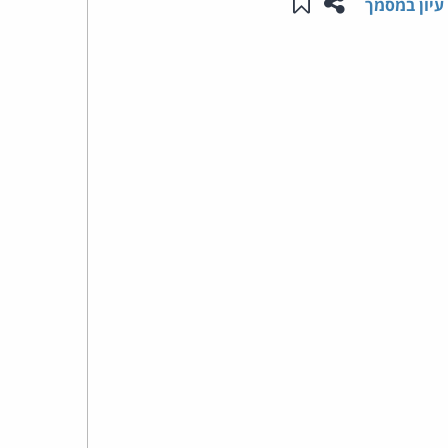
שתפו עמוד זה
שמור ב"תכנים שלי"
עיון במסמך
העומד
בראש
קבוצת
האינטרנט,
הסייבר
וזכויות
היוצרים
של
פרל