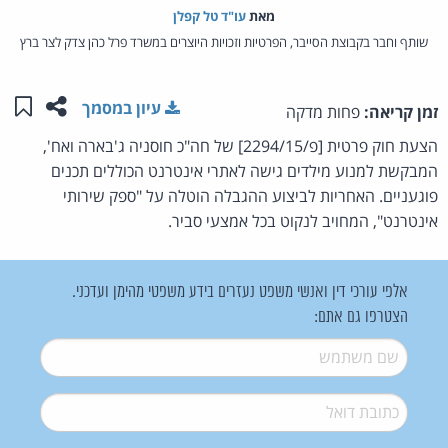
מאת‏
עו"ד טל קפלן
שותף וחבר בקבוצת הסייבר, הפרטיות וזכויות היוצרים במשרד פרל כהן צדק לצר ברץ
שתפו ע
שמו
עיון במסמך
זמן קריאה:
פחות מדקה
הצעת חוק פרטית [פ/2294/15] של חה"כ חוסניה ג'בארה ואח',
המבקשת למנוע מילדים גישה לאתרי אינטרנט הכוללים תכנים
פוגעניים. האחריות לביצוע ההגבלה הוטלה על "ספק שירותי
אינטרנט", המחויב לנקוט בכל אמצעי סביר.
אלפי עורכי דין ואנשי משפט נעזרים בידע משפטי מהימן ועדכני.
הצטרפו גם אתם:
שם משתמש
*
דואל
*