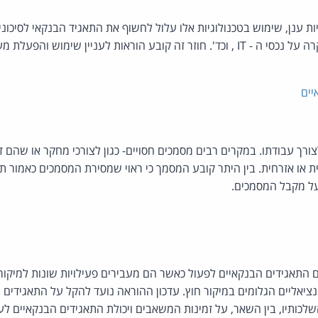
ות ענן, שימוש בטכנולוגיות אלו עלול לחשוף את התאגיד הבנקאי לסיכו
מידע וסייבר, המשכיות עסקית, שליטה ובקרה על נכסי ה - IT , וכד'. חוזר זה קובע הור
יים
רך עבודתו. במקרים רבים מסמכים חסויים- כגון לצורכי מחקר או שהם
או אזרחית. בין היתר קובע המסמך כי ראוי שמסירת המסמכים כאמור תאוש
 על מקבל המסמכים.
 התאגידים הבנקאיים לפעול כאשר הם מעבירים פעילויות שונות למיקור 
יאליים הגלומים במיקור חוץ. עדכון ההוראה נועד להקל על התאגידים ה
שלכותיו, בין השאר, על זמינות המשאבים ויכולת התאגידים הבנקאיים ל