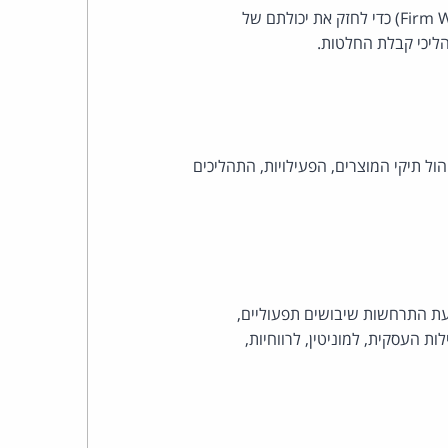
הוראה זו קובעת עקרונות יסוד לניהול ולבקרת הסיכונים בראייה משולבת וכלל תאגידית (Firm Wide Risk Management) כדי לחזק את יכולתם של
הליכי קבלת החלטות.
ל תיקי המוצרים, הפעילויות, התהליכים
ת התרחשות שיבושים תפעוליים,
ת העסקית, למוניטין, לרווחיות,