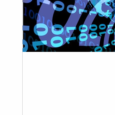
העומד
בראש
קבוצת
האינטרנט,
הסייבר
וזכויות
היוצרים
של
פרל