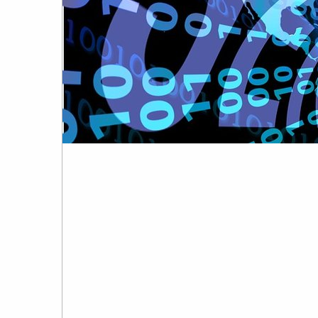
העומד
בראש
קבוצת
האינטרנט,
הסייבר
וזכויות
היוצרים
של
פרל