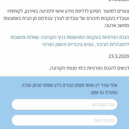
דים למזעור הסיכון לדליפת מידע אישי ולפגיעה באירגון, לקוחותיו
ובדיו ‏בעקבות‏ חיבורם ‏של ‏עובדים ‏לצורך ‏עבודתם ‏מן ‏הבית ‏באמצעות
חשב ‏ארגוני.
נת הפרטיות בעקבות התפשטות נגיף הקורונה: שאלות ותשובות
תנהלות הציבור, גופים ציבוריים והשוק הפרטי
23.3.20
שים להגנת הפרטיות בימי מגפת הקורונה.
אלפי עורכי דין ואנשי משפט נעזרים בידע משפטי מהימן ועדכני.
הצטרפו גם אתם:
שם משתמש
*
דואל
*