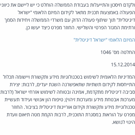
קדם חיסכון והתייעלות בעבודת הממשלה הוחלט כי יש ליישם את כיווני
עולה באמצעות תכנית מתאר לקידום המיזם הלאומי "ישראל
גיטלית" תוך שיתוף פעולה הדוק עם משרדי הממשלה ויחידות הסמך
תימת המגזר הפרטי והשלישי. החוזר מפרט כיצד יעשו כן.
יזם הלאומי "ישראל דיגיטלית"
לטה מס' 1046
15.12.20
דיניות הלאומית לשימוש בטכנולוגיות מידע ותקשורת ויישומה תכלול
ייחסות לקידום תשתיות שתאפשרנה השגת יעדים, לרבות: יצירת
יבה דיגיטלית מתקדמת, אמינה ובטוחה לשימוש אזרחי ישראל (לרבות
רכות אבטחת מידע ומערכות זיהוי); טיפוח הון אנושי ועידוד תעשיית
נולוגיית מידע ותקשורת וקידום אוריינות דיגיטלית בציבור. החוזר
רט על הוראות במסגרת התוכנית, לרבות הקמת מטה תיאום וועדת
גוי לנושא.