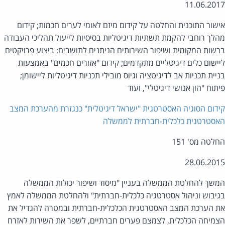
11.06.20
שור התוכנית והחלטה על קידום מיזם לאומי לערים חכמות; קידום
לך רוחבי להקמת תשתיות דיגיטליות בסיסיות לייעול תהליכי העבודה
שות המקומית ושיפור השירותים הניתנים לתושבים; ביצוע פרויקטים
ישום כלים דיגיטליים מתקדמים; קידום "אזורים חכמים" באמצעות
יית תכניות אב לדיגיטציה וגיוס מובילי תכניות דיגיטליות ליישומן;
תוח "הון אנושי דיגיטלי", ועוד
דום הסוגיה האסטרטגית "ישראל דיגיטלית" כנגזרת מהערכת המצב
סטרטגית כלכלית-חברתית לממשלה
לטה מס' 151
28.06.20
שך להחלטת הממשלה בעניין "מיסוד ושיפור יכולות הממשלה
יבוש וניהול אסטרטגיה כלכלית-חברתית" ולהחלטת הממשלה לאמץ
 הערכת המצב האסטרטגית הכלכלית-חברתית ובמטרה להגדיל את
מיחה הכלכלית, לצמצם פערים חברתיים, לשפר את השירות לאזרח