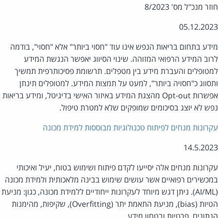
ר מנכ"ל מס' 8/2023
05.12.20
דע בתחום בריאות הנפש אינו עוד "חסוי ביותר" אלא "חסוי", בודמה
וב המידע הרפואי המזוהה. שינוי הסיווג יאפשר הנגשת המידע
טופלים והעברת מידע בין מטפלים. תרשומת פסיכותרפית תמשיך
סווג כ"חסויה ביותר", למעט על תמצות המידע. למטופלים תינתן
אפשרות Opt-out מהצגת המידע באיזור האישי בדיגיטל, ומידע בריאות
ש לא יוצג בסיכומים שמופקים שלא למטרת טיפול.
רונות מנחים לפיתוח טכנולוגיות מבוססות למידת מכונה
14.5.20
רונות מנחים אלה יסייעו לקדם פיתוח ושימוש בטוח, יעיל ואיכותי
כשירים רפואיים אשר עושים שימוש בבינה מלאכותית ולמידת מכונה
(AI/ML). ניתן דגש מיוחד לעקרונות ייחודיים ללמידת מכונה, כגון: מניעת
הטיות (bias), מניעת התאמת יתר (Overfitting), שקיפות, מהימנות
תונים, פרטיות ובטחון מידע.