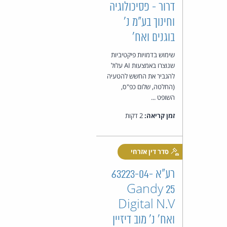
דרור - פסיכולוגיה
וחינוך בע"מ נ'
בוגנים ואח'
שימוש בדמויות פיקטיביות
שנוצרו באמצעות AI עלול
להגביר את החשש להטעיה
(החלטה, שלום כפ"ס,
השופט ...
זמן קריאה:
2 דקות
סדר דין אזרחי
רע"א 63223-04-
25 Gandy
Digital N.V
ואח' נ' מוב דיזיין