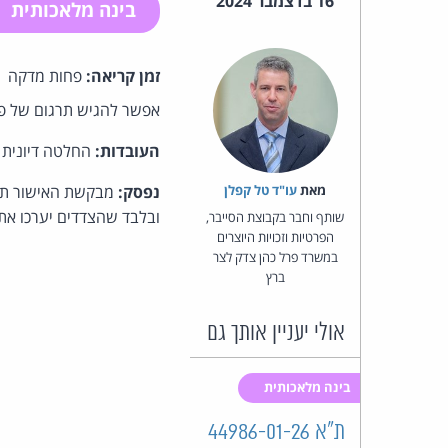
16 בדצמבר 2024
בינה מלאכותית
זמן קריאה:
פחות מדקה
אפשר להגיש תרגום של פס
העובדות:
החלטה דיונית 
מאת‏
עו"ד טל קפלן
נפסק:
מבקשת האישור תגי
ובלבד שהצדדים יערכו את
שותף וחבר בקבוצת הסייבר,
הפרטיות וזכויות היוצרים
במשרד פרל כהן צדק לצר
ברץ
אולי יעניין אותך גם
בינה מלאכותית
ת"א 44986-01-26