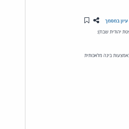
העומד
שתפו עמוד זה
שמור ב"תכנים שלי"
עיון במסמך
בראש
ת יהודית שבח):
קבוצת
האינטרנט,
אמצעות בינה מלאכותית
הסייבר
וזכויות
היוצרים
של
פרל