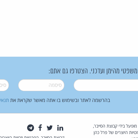
 משפטי מהימן ועדכני. הצטרפו גם אתם:
סיסמה
*
סיסמה
בהרשמה לאתר ובשימוש בו אתה מאשר שקראת את
תנאי
law.co.il מופעל בידי קבוצת הסייבר,
לינקדאין
טוויטר
פייסבוק
טלגרם
כויות היוצרים של פרל כהן
קבוצת הסייבר, הפרטיות וזכויות היוצרים