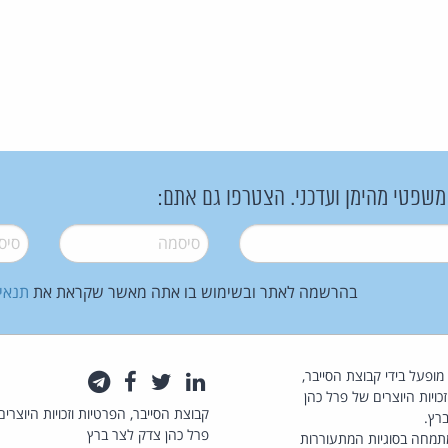
 משפטי מהימן ועדכני. הצטרפו גם אתם:
סיסמה
*
סיסמה
בהרשמה לאתר ובשימוש בו אתה מאשר שקראת את
תנאי
law.co.il מופעל בידי קבוצת הסייבר,
לינקדאין
טוויטר
פייסבוק
טלגרם
כויות היוצרים של פרל כהן
קבוצת הסייבר, הפרטיות וזכויות היוצרים
רץ.
פרל כהן צדק לצר ברץ
תמחה בסוגיות המתעוררות