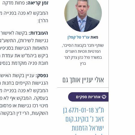
זמן קריאה:
פחות מדקה
המבקש לא פנה בפנייה מו
הלר):
העובדות:
בקשה לאישור ת
מאת‏
עו"ד טל קפלן
שותף וחבר בקבוצת הסייבר,
התאמות הנגישות בסניפיה,
הפרטיות וזכויות היוצרים
ביקש ביהמ"ש את עמדת המ
במשרד פרל כהן צדק לצר
חובת פניה מוקדמת בנסי
ברץ
נפסק:
אולי יעניין אותך גם
המבקש לא פנה בפנייה מו
אחריות ספקים
מינוי רכז נגישות או פרס
ת"צ 6771-01-18 בן
השקעות, הרי דין הבקשה לה
זאב נ' בוקינג.קום
ישראל הזמנות