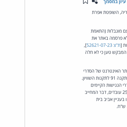
שתפו עמוד זה
שמור ב"תכנים שלי"
עיון במסמך
העומד
ריה, השופטת אפרת
בראש
עם מוגבלות (התאמת
 שלה, לא פרסמה באתר את
קבוצת
ת [
ת"צ 52621-07-23
],
האינטרנט,
המבקש טען כי לא חלה
הסייבר
יון, בשל אי-פרסום באתר האינטרנט של הסדרי
וזכויות
הנגישות הקיימים בחנות המשיבה. כן נטען כי המשיבה נמנעה מפרסום פרטי רכז נגישות, בניגוד לתקנה 91 לתקנות השוויון.
 הנגישות הקיימים
היוצרים
בעסקה. המבקש אף לא פנה בפנייה מוקדמת אל המשיבה על-מנת לברר אם היא מעסיקה יותר מ-25 עובדים, דבר המחייב
בעניין אביב בית
של
פרל