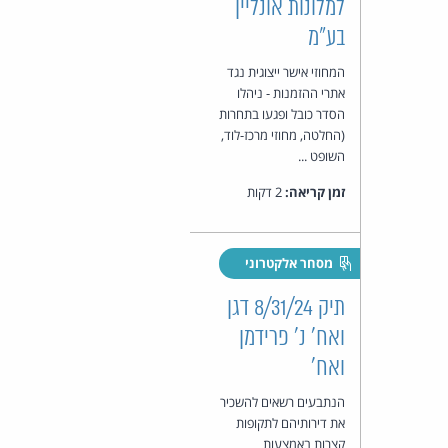
למלונות אונליין
בע"מ
המחוזי אישר ייצוגית נגד
אתרי ההזמנות - ניהלו
הסדר כובל ופגעו בתחרות
(החלטה, מחוזי מרכז-לוד,
השופט ...
זמן קריאה:
2 דקות
מסחר אלקטרוני
תיק 8/31/24 דגן
ואח' נ' פרידמן
ואח'
הנתבעים רשאים להשכיר
את דירותיהם לתקופות
קצרות באמצעות