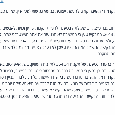
קדמת למשיבה קודם להגשת ייצוגית בנושא נגישות (פסק-דין, שלום טב
ובענה כייצוגית, שעילתה בטענה להפרת תקנות שוויון זכויות לאנשים 
נגישות לשירות), התשע"ג-2013. המבקש טען כי המשיבה לא הנגישה את אתר האינטרנט
 ולא מינתה רכז נגישות. בעקבות פסה"ד שניתן בעניין אביב בית השקעו
בקש להמשך ניהול ההליכים, שכן לא נערכה פנייה מוקדמת למשיבה. 
בות המקרה.
עניין בקשת האישור בהפרה נטענת של תקנות 34 ו-35 לתקנות השוו
קדמת אל המשיבה טרם הגשת בקשת האישור, על מנת לברר עניין הסדרי
ום שמו של רכז נגישות. שעה שהמבקש לא עשה כן וברוח הדברים שנקבעו 
ידחות. הבקשה והתביעה נדחתה. המבקש יישא בהוצאות בסך 3,000 ש"ח.