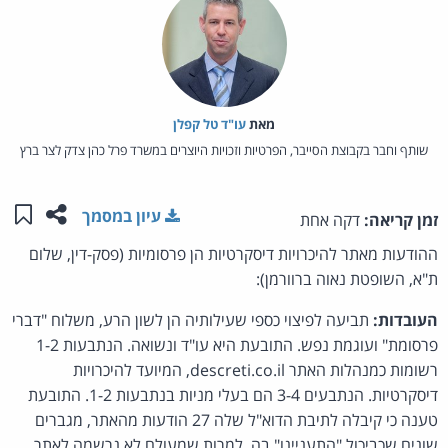
מאת‏
עו"ד טל קפלן
שותף וחבר בקבוצת הסייבר, הפרטיות וזכויות היוצרים במשרד פרל כהן צדק לצר ברץ
שתפו ע
שמו
עיון במסמך
זמן קריאה:
דקה אחת
ההודעות מאתר להיכרויות דיסקרטיות הן פרסומיות (פסק-דין, שלום
ת"א, השופטת נאוה ברוורמן):
העובדות:
תביעה לפיצוי כספי שעילותיה הן לשון הרע, משלוח "דברי
פרסומת" ועוגמת נפש. התובעת היא עו"ד ונשואה. הנתבעות 1-2
רשומות כמנהלות האתר descreti.co.il, המיועד להיכרויות
דיסקרטיות. הנתבעים 3-4 הם בעלי מניות בנתבעות 1-2. התובעת
טענה כי קיבלה לתיבת הדוא"ל שלה 27 הודעות מהאתר, מגברים
שונים שכביכול "התעניינו" בה, למרות שמעולם לא נרשמה לאתר.