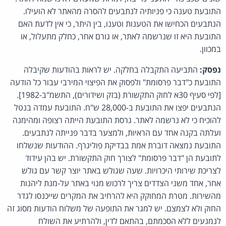
התובעת טענה כי פניותיה לנתבעים להסרה מהאתר לא הועילו.
הנתבעים הכחישו את הטענות וטענו, בין היתר, כי אין לדעת האם
התובעת היא זו שנרשמה לאתר, או גורם אחר, כחלק מתעלול, או
במכוון.
נפסק:
התביעה התקבלה בחלקה. יש לראות בהודעות שקיבלה
התובעת כ"דבר פרסומת" ולפסוק את הפיצוי המירבי עבור כל הודעה
[לפי סעיף 30א לחוק התקשורת (בזק ושידורים), התשמ"ב-1982].
הנתבעים יפצו את התובעת ב-28,000 ש"ח. התובעת עמדה בנטל
להוכיח כי לא נרשמה לאתר. גרסת התובעת הייתה רצופה ומהימנה
ועלתה בקנה אחד עם הראיות, ולמצער בדבר פנייתה לנתבעים.
התובעת נמצאה דוברת אמת בבדיקת פוליגרף. ההודעות שנשלחו
לתובעת הן "דבר פרסומת" לצורך חוק התקשורת. יש בהן עידוד
לצריכת שירותי היכרויות. שעה שגולש באתר יוצר קשר עם גולש
אחר, אחד משני הצדדים צריך לרכוש מנוי באתר על-מנת ליהנות
מהשירות. מטרת המחוקק היא להרחיב את המקרים שייכנסו לגדר
החוק ולא לצמצם. יש למגר את התופעה של משלוח הודעות מסוג זה
לנמנעים ללא הסכמתם, בהתאם לדין, ולהרתיע את השולח