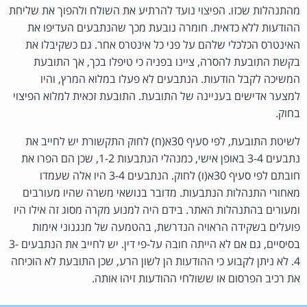
מהתנהלות שכזו. הפיצוי נועד להרתיע את השולח ולהפוך את שליחת
ההודעות ללא כדאית. חומרה נובעת מכך שהנתבעים העדיפו את
האינטרס הכלכלי שלהם על פני כל אינטרס אחר. גם כשקיבלו את
בקשת התובעת להסרה, ציינו בפניה כי טיפלו בכך, אך התובעת
המשיכה לקבל הודעות. הנתבעים לא פעלו במלוא המרץ, והיו
למצער אדישים בעניינה של התובעת. התובעת זכאית למלוא הפיצוי
בחוק.
לשיטת התובעת, לפי סעיף 30א(ח) לחוק התקשורת יש לחייב את
נתבעים 3-4 באופן אישי, כמנהלי הנתבעות 1-2, שכן הם הפרו את
חובתם לפי סעיף 30א(ו) לחוק. הנתבעים 3-4 היו אלה שעמדו
מאחורי התנהלות הנתבעות. מדובר בנושאי משרה שהיו מעורבים
ומעורים בהתנהלות האתר. בידם היה למנוע מקרה מסוג זה אילו היו
פועלים בשקידה הראויה הנדרשת, בהטמעה של מנגנוני אימות
בסיסיים, גם אם לא הייתה חובה על-פי דין. יש לחייב את הנתבעים 3-
4. לא ניתן לקבוע כי ההודעות הן לשון הרע, שכן התובעת לא הוכיחה
את רכיב הפרסום או ששולחי ההודעות זיהו אותה.