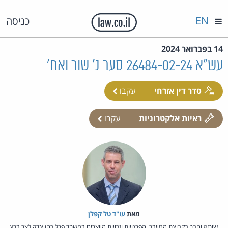
EN
כניסה
14 בפברואר 2024
עש"א 26484-02-24 סער נ' שור ואח'
סדר דין אזרחי
עקבו
ראיות אלקטרוניות
עקבו
מאת‏
עו"ד טל קפלן
שותף וחבר בקבוצת הסייבר, הפרטיות וזכויות היוצרים במשרד פרל כהן צדק לצר ברץ