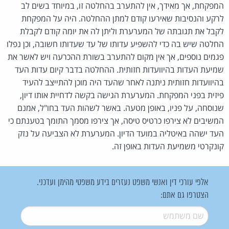
המפקחת, אך מאידך, אין להתערב בהחלטה זו, במיוחד בשים לב
לרקע והנסיבות שאירעו קודם למתן ההחלטה. היה על המפקחת
לקבל את תגובתה של המערערת וליתן לה את יומה קודם לקבלת
החלטה שיש בה כדי להשפיע עדותו של עד שעדותו חשובה, וכן נפלו
פגמים נוספים, אך אין מקום להתערב בשורת ההכרעה ויש לאשר את
שמיעת העדות בהיוועדות חזותית. ההחלטה בדבר קיום עדות העד
בהיוועדות חזותית ניתנה לאחר שהעד היה מוכן להתייצב להעיד
פיזית בפני המפקחת. המערערת הגישה בקשה לדחיית אותו דיון,
שנוסחה, על פניו, באופן מטעה. באשר לשהות העד בחו"ל, אמנם
המשיבים לא צירפו כרטיס טיסה, אך צירפו מסמך התומך בטענתם כי
העד ישהה באיטליה במועד הדיון. המערערת לא הצביעה על נזק
קונקרטי משמיעת העדות באופן זה.
אלפי עורכי דין ואנשי משפט נעזרים בידע משפטי מהימן ועדכני.
הצטרפו גם אתם:
שם משתמש
*