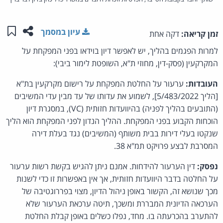
שתפו ע
שמו
עיון במסמך
זמן קריאה:
דקה אחת
למרות הפגמים בהליך, יש לאפשר דיון בוידאו בפני המפקחת על
המקרקעין (פסק-דין, מחוזי ת"א, השופטת לימור ביבי):
העובדות:
ערעור על החלטת המפקחת על רישום מקרקעין בת"א
[הליך 5/483/2022], לשמוע את עדותו של עד מבין עדי המשיבים
(התובעים בהליך לפניה) בהיוועדות חזותית (VC), במסגרת דיון
הוכחות הקבוע בפני המפקחת. ההליך הנדון לפני המפקחת הוא הליך
שנקטו בעלי דירות בבית משותף (המשיבים) נגד בעלת דירה
המסרבת לבצע פרויקט תמ"א 38.
נפסק:
דין הערעור להידחות. אמנם ניתן להגיש בקשת רשות ערעור
על החלטה בדבר היוועדות חזותית, אך אין באפשרות זו כדי לשנות
מכך שנושא זה, הקשור באופן ניהול הדיון, מצוי בפררוגטיבה של
הערכאה הדיונית המבררת ומשכך, תיטה ערכאת הערעור שלא
להתערב בהכרעתה בו. מחד, נפלו כשלים באופן קבלת החלטת