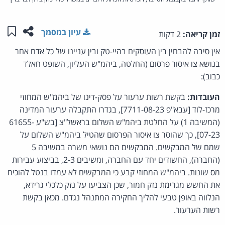
שתפו ע
שמו
עיון במסמך
זמן קריאה:
2 דקות
אין סיבה להבחין בין העוסקים בהיי-טק ובין עניינו של כל אדם אחר
בנושא צו איסור פרסום (החלטה, ביהמ"ש העליון, השופט חאלד
כבוב):
העובדות:
בקשת רשות ערעור על פסק-דינו של ביהמ"ש המחוזי
מרכז-לוד [עבא"פ 7711-08-23], בגדרו התקבלה ערעור המדינה
(המשיבה 1) על החלטת ביהמ"ש השלום בראשל"צ [בש"ע 61655-
07-23], כך שהוסר צו איסור הפרסום שהטיל ביהמ"ש השלום על
שמם של המבקשים. המבקשים הם נושאי משרה במשיבה 5
(החברה), החשודים יחד עם החברה, ומשיבים 2-3, בביצוע עבירות
מס שונות. ביהמ"ש המחוזי קבע כי המבקשים לא עמדו בנטל להוכיח
את החשש מגרימת נזק חמור, שכן הצביעו על נזק כלכלי גרידא,
הנלווה באופן טבעי להליך החקירה המתנהל נגדם. מכאן בקשת
רשות הערעור.