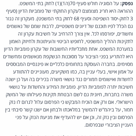
נפסק:
על הסוגיה חולש סעיף 70(ה1)(1) לחוק בתי המשפט.
ההוראה היא חריג מצומצם לעקרון החוקתי של פומביות הדיון (סעיף
3 לחוק-יסוד השפיטה וסעיף 68 לחוק בתי המשפט). מעקרון זה נגזר
גם הכלל לפיו תוכנם של דיונים משפטיים, לרבות שמם של נאשמים
וחשודים, יפורסמו לכל. אין צורך להרחיב על חשיבות עקרון זה
לתקינות ההליך המשפטי, לחופש הביטוי והעיתונות ולחיזוק האמון
במערכת המשפט. אחת מתכליותיו החשובות של עקרון פומביות הדיון
היא להתריע בפני הציבור על מסוכנות הנשקפת מנאשמים ומחשודים
מסוימים. בחברה העוסקת בתחומים כלכליים או פיננסיים המבוססים
על אמון אישי, בעלי עניין בה, כמו משקיעים, מעוניינים להתוודע
לחשדות ואישומים חמורים נגד נושאי משרה בכירים בה ועל כן ישנה
חשיבות יתרה לפומביות הדיון. פומביות המידע והחשדות על נושאי
משרה בחברות, חיונית גם לשם הבטחת תקינות פעילותו של המשק
הישראלי. אם ורק אם הוכיח המבקש כי הפרסום עלול לגרום לו נזק
חמור, על ביהמ"ש להמשיך במלאכתו ולבחון אם ישנו קשר סיבתי בין
הפרסום ובין נזק זה, וכן אם יש להעדיף את מניעת הנזק על פני
העניין הציבורי שבפרסום.