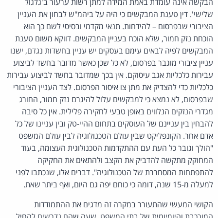
הבקשה אינה עומדת באמת המידה למתן רשות ערעור ב'גלגול
שלישי'. דין טענת המבקשים כי היה על ביהמ"ש לבחון את העניין
הציבורי שבפרסום – להידחות. תנאי מקדמי ובסיסי לשם כך הוא
הוכחת נזק חמור, שלא הוכח בעניין המבקשים. דווקא משום טענת
המבקשים לפיה לבאים עימם בעסקים יש עניין בחשדות נגדם, ישנו
עניין ציבורי מוגבר בפרסום, לא כל שכן כאשר מדובר בחשד לביצוע
עבירות כלכליות אגב עיסוקם. אין בכך שמדובר בחשד לביצוע עבירות
כלכליות כדי להצדיק את מתן צו איסור הפרסום. לצד העניין הציבורי
שבפרסום, לא נמצא כי למבקשים עלול להיגרם נזק חמור, החורג
מגדרי הנזקים הנלווים באופן טבעי לחקירה פלילית. אין כל סיבה
להבחין בין עניינם של העוסקים בתחום ההיי-טק ובין עניינו של כל
אדם אחר. הקונפליקט שבין עולם הטכנולוגיה לבין עולם המשפט
"הולך וגובר כל העת עם ההתקדמות הטכנולוגית העצומה, בעוד
המחוקק מתקשה להדביק את הקצב ולהתאים את החקיקה
להתפתחות המסחררת של הטכנולוגיה". דברים אלו, שנכתבו לפני
למעלה מ-15 שנה, דומה כי כוחם יפה גם היום, ואף ביתר שאת.
הקושי המעשי שהתעורר במקרה זה מדגים את ההתמודדות
המורכבת והיומיומית של בתי המשפט, שעה שהם נדרשים להחיל