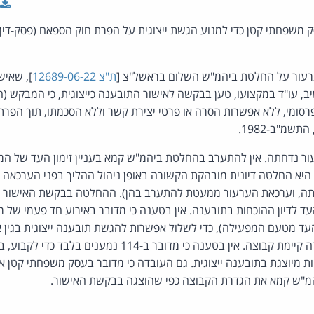
ק משפחתי קטן כדי למנוע הגשת ייצוגית על הפרת חוק הספאם (פסק-דין, מ
עור על החלטת ביהמ"ש השלום בראשל"צ [
ת"צ 12689-06-22
], שאיש
ב, עו"ד במקצועו, טען בבקשה לאישור התובענה כייצוגית, כי המבקש (
שמ"ב-1982.
היא החלטה דיונית מובהקת הקשורה באופן ניהול ההליך בפני הערכאה ה
עתה, וערכאת הערעור ממעטת להתערב בהן). ההחלטה בבקשת האישור ה
 העד לדיון ההוכחות בתובענה. אין בטענה כי מדובר באירוע חד פעמי של 
ד מטעם המפעילה), כדי לשלול אפשרות להגשת תובענה ייצוגית בגין או
שהוא חד פעמי, עת לכאורה קיימת קבוצה. אין בטענה כי מדובר ב-114 
ת מיוצגת בתובענה ייצוגית. גם העובדה כי מדובר בעסק משפחתי קטן אי
 ביהמ"ש קמא את הגדרת הקבוצה כפי שהוצגה בבקשת האישור.