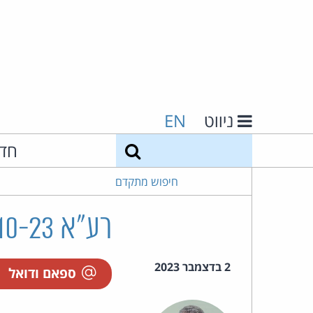
ניווט
EN
חיפוש
חד
חיפוש מתקדם
רע"א 52093-10-23 קשי נ' שנפ
2 בדצמבר 2023
ספאם ודואל