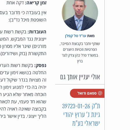
זמן קריאה:
דקה אחת
אין בעובדה כי מדובר בעס
השופטת מיכל נד"ב):
העובדות:
בקשת רשות ער
מאת‏
עו"ד טל קפלן
ייצוגית נגד המבקש. המשי
שותף וחבר בקבוצת הסייבר,
הפרטיות וזכויות היוצרים
התקשורת (בזק ושידורים), הת
במשרד פרל כהן צדק לצר
ברץ
נפסק:
החלטה בנושא זימון עדים 
אולי יעניין אותך גם
זה מצויות בגדר שיקול ד
יהיה בה כדי למנוע זימון
ספאם ודואל
הוכחה מאחר שלא הגיע הע
ת"ק 39723-01-26
בקבוצה שאינה ראויה להיו
גינת נ' ערוץ יהודי
הליך ייצוגי. בדין אישר
ישראלי בע"מ