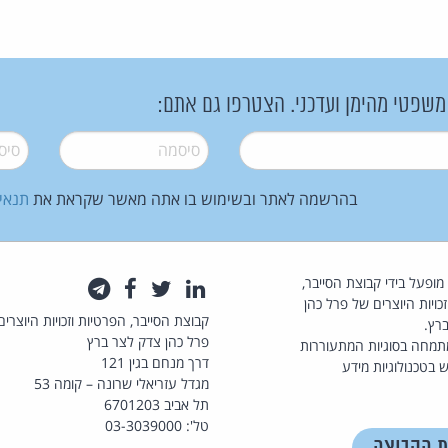
 משפטי מהימן ועדכני. הצטרפו גם אתם:
סיסמה
*
סיסמה
בהרשמה לאתר ובשימוש בו אתה מאשר שקראת את
תנאי
law.co.il מופעל בידי קבוצת הסייבר,
לינקדאין
טוויטר
פייסבוק
טלגרם
כויות היוצרים של פרל כהן
קבוצת הסייבר, הפרטיות וזכויות היוצרים
רץ.
פרל כהן צדק לצר ברץ
תמחה בסוגיות המתעוררות
דרך מנחם בגין 121
 בטכנולוגיות מידע
מגדל עזריאלי שרונה – קומה 53
תל אביב 6701203
טל': 03-3039000