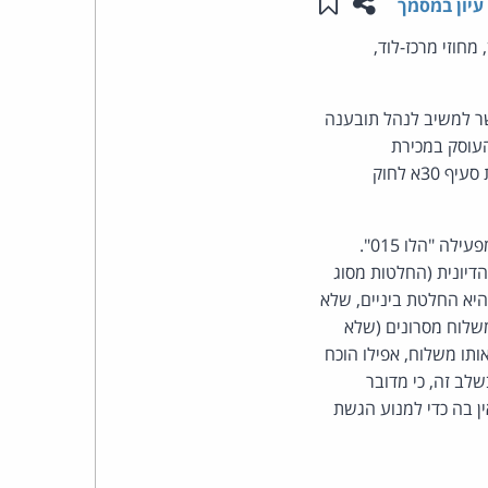
שתפו עמוד זה
שמור ב"תכנים שלי"
עיון במסמך
העומד
חוזי מרכז-לוד,
בראש
ר למשיב לנהל תובענה
העוסק במכירת
קבוצת
מזרנים) שיגר אליו מסרון פרסומי, ללא אפשרות הסרה או פרטי יצירת קשר וללא הסכמתו, תוך הפרת סעיף 30א לחוק
האינטרנט,
בקשת רשות הערעור נדחתה. אין להתערב בהחלטת ביהמ"ש קמא בעניין זימון העד של המפעילה "הלו 015".
הסייבר
דיונית (החלטות מסוג
וזכויות
יא החלטת ביניים, שלא
משלוח מסרונים (שלא
היוצרים
תו משלוח, אפילו הוכח
נמענים בלבד כדי לקבוע, בשלב זה, כי מדובר
של
ן בה כדי למנוע הגשת
פרל