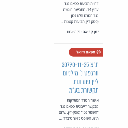
דחיית תביעת ספאם נגד
ערוץ 14. התביעה הוגשה
נגד הגורם הלא נכון
(פסק-דין, תביעות קטנות ...
זמן קריאה:
דקה אחת
ספאם ודואל
ת"צ 30790-11-25
וורגפט נ' מילניום
ליין פתרונות
תקשורת בע"מ
אישור הסדר הסתלקות
מבקשה לייצוגית ספאם נגד
"חשמל נטו" (פסק-דין, שלום
ת"א, השופט ליאור גלברד, ...