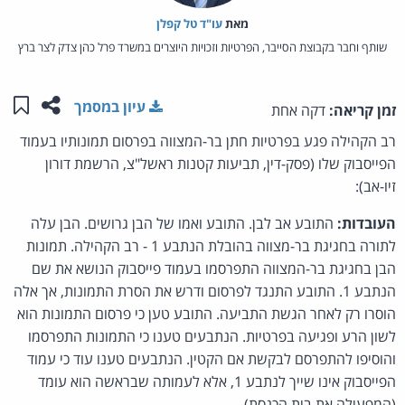
מאת‏
עו"ד טל קפלן
שותף וחבר בקבוצת הסייבר, הפרטיות וזכויות היוצרים במשרד פרל כהן צדק לצר ברץ
שתפו ע
שמו
עיון במסמך
זמן קריאה:
דקה אחת
רב הקהילה פגע בפרטיות חתן בר-המצווה בפרסום תמונותיו בעמוד
הפייסבוק שלו (פסק-דין, תביעות קטנות ראשל"צ, הרשמת דורון
זיו-אב):
העובדות:
התובע אב לבן. התובע ואמו של הבן גרושים. הבן עלה
לתורה בחגיגת בר-מצווה בהובלת הנתבע 1 - רב הקהילה. תמונות
הבן בחגיגת בר-המצווה התפרסמו בעמוד פייסבוק הנושא את שם
הנתבע 1. התובע התנגד לפרסום ודרש את הסרת התמונות, אך אלה
הוסרו רק לאחר הגשת התביעה. התובע טען כי פרסום התמונות הוא
לשון הרע ופגיעה בפרטיות. הנתבעים טענו כי התמונות התפרסמו
והוסיפו להתפרסם לבקשת אם הקטין. הנתבעים טענו עוד כי עמוד
הפייסבוק אינו שייך לנתבע 1, אלא לעמותה שבראשה הוא עומד
(המפעילה את בית הכנסת).