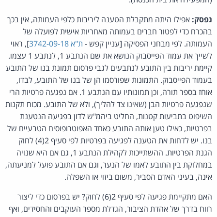
נפסק:
אפילו היתה מתקבלת הטענה ליריבות כלפי העמותה, אין בכך
בהכרח כדי לפטור חברים בעמותה מאחריות אישית לפועלה של
העמותה. לפי מבחני הפסיקה [עניין קפש -
ת"א 3742-09-18
], ראוי
לשייך את עמוד הפייסבוק הנושא את שם הנתבע 1, לנתבע 1 עצמו.
קיימת יריבות בין התובע לנתבעים לגבי פרסום תמונת בנו של התובע
בעמוד הפייסבוק. התמונות שפורסמו הן של בנו של התובע, לבדו,
אוחז בספר תורה, וכן תמונותיו עם הנתבע 1. אם נפגעה פרטיות הרי
שנפגעה פרטיות הבן (שאינו צד להליך), ולא של התובע. מכוח תקנות
השיפוט בתביעות קטנות, החליט ביהמ"ש לדון בפגיעה הנטענת
בפרטיות, כאילו טען אותה התובע כאחד האפוטרופוסים הטבעיים של
בנו. יש לדחות את הטענה לפגיעה בפרטיות לפי סעיף 2(4) לחוק
הגנת הפרטיות. ההשתייכות לקהילת הנתבע 1, גם אם היא שנויה
במחלוקת בין התובע לאמו של הנער, וגם אם התובע פועל למניעתה,
אינה, בעיני האדם הסביר, משום ביזוי או השפלה.
האם מתקיימת פגיעה לפי סעיף 2(6) לחוק? יש בפרסום כדי ליצור
רווח בדרך של אהדת הציבור, הגדלת מספר העוקבים והחסידים, ואף