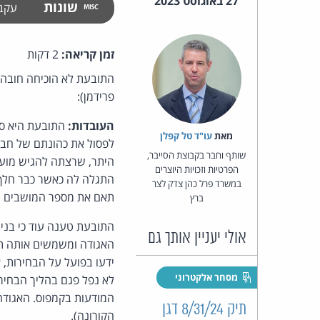
27 באוגוסט 2023
שונות
עקב
זמן קריאה:
2 דקות
התובעת לא הוכיחה חובה ל
פרידמן):
העובדות:
התובעת היא סט
מאת‏
עו"ד טל קפלן
לפסול את כהונתם של חברי
שותף וחבר בקבוצת הסייבר,
היתר, שרצתה להגיש מועמ
הפרטיות וזכויות היוצרים
התגלה לה כאשר כבר חלף ה
במשרד פרל כהן צדק לצר
תאם את מספר המושבים מאו
ברץ
התובעת טענה עוד כי בניג
אולי יעניין אותך גם
האגודה ומשמשים אותה תדי
ידעו בפועל על הבחירות, 
מסחר אלקטרוני
לא נפל פגם בהליך הבחירו
המודעות בקמפוס. האגודה
תיק 8/31/24 דגן
הקורונה).