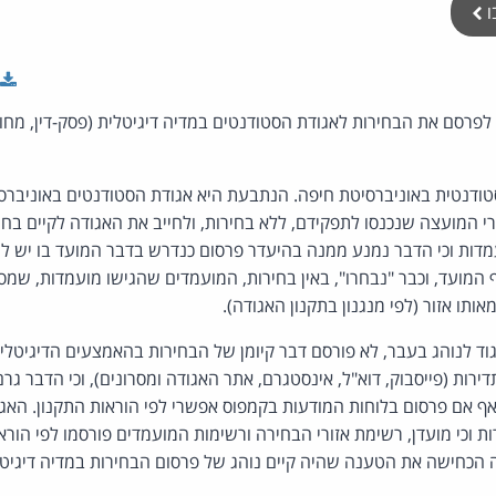
ו
פרסם את הבחירות לאגודת הסטודנטים במדיה דיגיטלית (פסק-דין, מחוז
ודנטית באוניברסיטת חיפה. הנתבעת היא אגודת הסטודנטים באוניבר
 המועצה שנכנסו לתפקידם, ללא בחירות, ולחייב את האגודה לקיים בחי
דות וכי הדבר נמנע ממנה בהיעדר פרסום כנדרש בדבר המועד בו יש ל
מועד, וכבר "נבחרו", באין בחירות, המועמדים שהגישו מועמדות, שמס
תו אזור (לפי מנגנון בתקנון האגודה).
וד לנוהג בעבר, לא פורסם דבר קיומן של הבחירות בהאמצעים הדיגיטלי
רות (פייסבוק, דוא"ל, אינסטגרם, אתר האגודה ומסרונים), וכי הדבר ג
אף אם פרסום בלוחות המודעות בקמפוס אפשרי לפי הוראות התקנון. האגוד
ת וכי מועדן, רשימת אזורי הבחירה ורשימות המועמדים פורסמו לפי הוראו
 הכחישה את הטענה שהיה קיים נוהג של פרסום הבחירות במדיה דיגיט