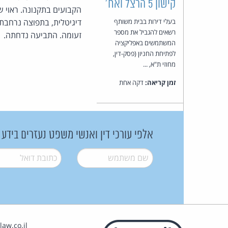
קישון 5 הרצל ואח'
הקבועים בתקנונה. ראוי ש
בעלי דירות בבית משותף
דיגיטלית, בתפוצה נרחבת 
רשאים להגביל את מספר
זעומה. התביעה נדחתה.
המשתמשים באפליקציה
לפתיחת החניון (פסק-דין,
מחוזי ת"א, ...
זמן קריאה:
דקה אחת
אלפי עורכי דין ואנשי משפט נעזרים בידע
שם משתמש
*
דואל
*