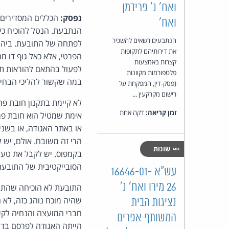
ואח' נ' פרידמן
נפסק:
הכללים המסדירים ה
ואח'
הנתבעת. הנטל להוכיח כי 
הנתבעים רשאים להשכיר
לפתחה של התובעת. ביהמ"
את דירותיהם לתקופות
הפרטי, אלא כאל גוף דו מ
קצרות באמצעות
לפעול בהתאם להוראות תק
פלטפורמות מקוונות
במה שקשור להליכי הבחיר
(פסק-דין, המפקחת על
רישום מקרקעין ...
לא קיימת בתקנון חובת פר
זמן קריאה:
דקה אחת
אימת שמטיל הוא חובת פרס
או באתר האגודה, או בשניה
הרי זה משובח. אולם, יש ל
שונות
בקמפוס. יש לקבל את טענ
הסובייקטיבית של התובעת
עש"א 16646-01-
26 מירו ואח' נ'
התובעת לא הוכיחה שהתגב
שהיה מוכח נוהג כזה, לא 
נציגות הבית
חברי המועצה והנחיה לקי
המשותף אפרים
הייתה האגודה לפרסם בדרכ