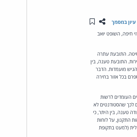
העומד
שתפו עמוד זה
שמור ב"תכנים שלי"
עיון במסמך
בראש
י חיפה, השופט יואב
קבוצת
סיטה. התובעת עתרה
האינטרנט,
רות. התובעת טענה, בין
הגיש מועמדות. הדבר
הסייבר
פרם בכל אזור בחירה
וזכויות
ים העומדים לרשות
היוצרים
רם לכך שהסטודנטים לא
של
ה טענה, בין היתר, כי
ת התקנון, על לוחות
פרל
לית (למעט בתקופת