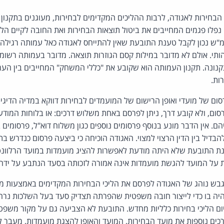
בחירות לאגודה, לרבות ההליכים המקדימים לבחירות, מעוגנים בתקנון
נפלו פגמים המחייבים את ביטול תוצאות הבחירות ואת החובה לקיים הלי
ש נכון לקבל טענת התובעת שאין להתייחס לאגודה כאל עמותה רגיל
הותי. אולם לא מדובר במילות קסם הגוזרות תוצאה. מדובר בעמותה רשומ
נונה. תקנון העמותה הוא שקובע את "כללי המשחק" המחייבים בין העמו
ות.
סום של מועדי ואופן הרישום של המועמדים לבחירות דווקא במדיה הדיגיטל
ום, ולא קובע דרך, ניתן לפרסם באחת משלוש דרכים: או בלוחות המודע
ם. אין הדבר מונע בנוסף פרסומים נוספים כגון משלוח דוא"ל, פרסומים 
הבדיל בין הדין הרצוי למצוי. האגודה הוכיחה כי ביצעה פרסום כנדרש ב
ת התובעת שלא היתה מודעת לאפשרות להציג מועמדות במועד הרלוונטי
 על המועד להגשת מועמדות אינה אמורה לזכותה בסעד הנתבע על ידה.
ש נוהג של האגודה לפרסם את הליכי הבחירות המקדימים באמצעות מדי
היה בו כדי לייצור חובה משפטית שהפרתה תצדיק סעד בעל השלכות נרחב
ום הליכי בחירות כלליות מחדש. התובעת לא הצביעה גם על מקור משפטי
ים נוספות את מועד הבחירות, המועד והאופן להצגת מועמדות, מעבר ל