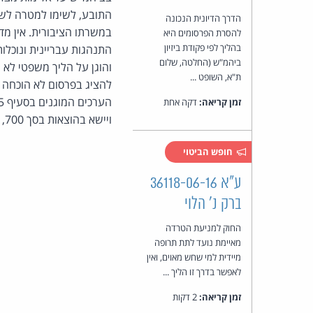
התובע, לשימו למטרה לשנא
הדרך הדיונית הנכונה
במשרתו הציבורית. אין מד
להסרת הפרסומים היא
בהליך לפי פקודת ביזיון
התנהגות עבריינית ונוכלות
ביהמ"ש (החלטה, שלום
והוגן על הליך משפטי לא 
ת"א, השופט ...
להציג בפרסום לא הוכחה 
זמן קריאה:
דקה אחת
ויישא בהוצאות בסך 11,700 ש"ח.
חופש הביטוי
ע"א 36118-06-16
ברק נ' הלוי
החוק למניעת הטרדה
מאיימת נועד לתת תרופה
מיידית למי שחש מאוים, ואין
לאפשר בדרך זו הליך ...
זמן קריאה:
2 דקות