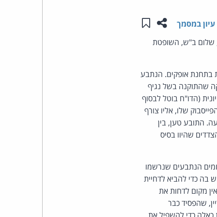
שתפו עמוד זה
שמור ב"תכנים שלי"
העומד
עיון במסמך
 שלום ב"ש, השופטת
בראש
קבוצת
 בתחנת אופקים. הנתבע
קה שהתוקנה בשל נגיף
האינטרנט,
נית (הדו"ח בוטל לבסוף
הסייבר
סבוק שלו, אליו צורף
. התובע טען, בין
וזכויות
הצדדים שהיוו בסיס
היוצרים
ומים הנתבעים שנרשמו
של
 בה כדי להביא לדחיית
ין מקום לדחות את
פרל
ין, שהפסיד כבר
 כאלה כדי להשפיל את