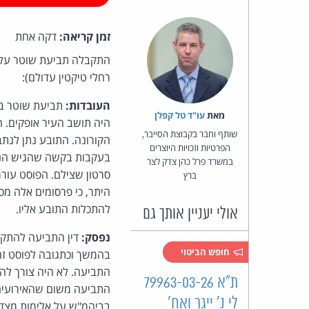
זמן קריאה:
דקה אחת
התקבלה תביעת שוטר על פ
רחלי טיקטין עדולם):
העובדות:
תביעת שוטר בש
מאת‏
עו"ד טל קפלן
היה תושב העיר אופקים. ה
שותף וחבר בקבוצת הסייבר,
הקורונה. התובע נתן לנתב
הפרטיות וזכויות היוצרים
בעקבות בקשה שהגיש הנתב
במשרד פרל כהן צדק לצר
סרטון שצילם. הפוסט עורר
ברץ
היתר, כי פרסומים אלה מכפ
להתכלות התובע אליו.
אולי יעניין אותך גם
נפסק:
דין התביעה להתקב
חופש הביטוי
בהמשך וכתגובה לפוסט זה,
התביעה. לא היה צורך להר
ת"א 79963-03-26
התביעה משום שהאירועים ה
לי נ' ייגר ואח'
בביהמ"ש על אלימות מצדו 