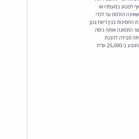
כהן
ף לפגוע במעמדו או
שאינה הולמת עד לכדי
צדק
החסינות בגין דיווח נכון
שר התמונה אותה ניסה
לצר
תה סבירה להגנת
הערכים המוגנים בסעיף 15 לחוק. הפרסומים אינם חוסים תחת הגנת תום הלב. הנתבע יפצה את התובע ב-25,000 ש"ח
ברץ.
פועל
מ־1996