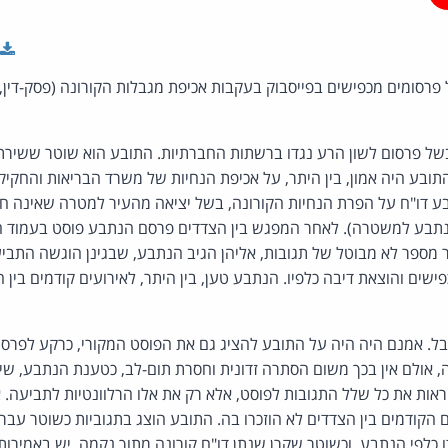
רסומים מכפישים בפייסבוק בעקבות אכיפת מגבלות הקורונה (פסק-דין,
ל פרסום לשון הרע נגדו ברשתות החברתיות. התובע הוא שוטר ששירת
תובע היה אמון, בין היתר, על אכיפת הנחיות של משרד הבריאות והחקי
ע דו"ח על הפרת הנחיות הקורונה, בשל יציאה מהעיר למטרה שאינה חיו
ע למשטרה). לאחר המפגש בין הצדדים פרסם הנתבע פוסט בעמוד הפיי
 מספר לא מבוטל של תגובות, אליהן הגיב הנתבע, שבגינן הוגשה התביעה
ישים והוצאת דיבה כלפיו. הנתבע טען, בין היתר, לאירועים קודמים בין 
ל. אמנם היה היה על התובע להציג גם את הפוסט המקורי, כרקע לפרס
 אולם אין בכך משום הסתרה זדונית וחסרת תום-לב, כטענת הנתבע, שיש
אות את כל שלל התגובות לפוסט, אלא רק את אלו הרלוונטיות לתביעה. א
קודמים בין הצדדים לא הוזכרו בה. התובע הוצג בתגוביות כשוטר עברי
כלפי הנתבע, וכשוטר שקרן שנתן דו"ח קורונה מתוך נקמה. יש באמירות