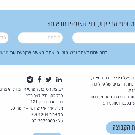
 משפטי מהימן ועדכני. הצטרפו גם אתם:
סיסמה
*
סיסמה
בהרשמה לאתר ובשימוש בו אתה מאשר שקראת את
תנאי
law.co.il מופעל בידי קבוצת הסייבר,
לינקדאין
טוויטר
פייסבוק
טלגרם
כויות היוצרים של פרל כהן
קבוצת הסייבר, הפרטיות וזכויות היוצרים
רץ.
פרל כהן צדק לצר ברץ
תמחה בסוגיות המתעוררות
דרך מנחם בגין 121
 בטכנולוגיות מידע
מגדל עזריאלי שרונה – קומה 53
תל אביב 6701203
טל': 03-3039000
ת הקבוצה