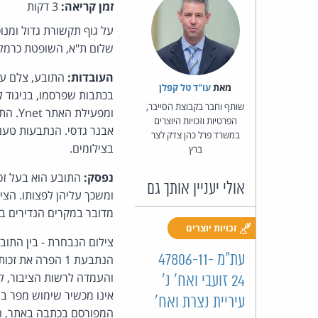
זמן קריאה:
3 דקות
על גוף תקשורת גדול ומנוס
שלום ת"א, השופטת כרמל
העובדות:
התובע, צלם עית
מאת‏
עו"ד טל קפלן
שותף וחבר בקבוצת הסייבר,
ומפעי
הפרטיות וזכויות היוצרים
אבנר גדסי. הנתבעות טענו,
במשרד פרל כהן צדק לצר
בצילומים.
ברץ
נפסק:
התובע הוא בעל זכו
אולי יעניין אותך גם
מדובר במקרים הנדירים בה
זכויות יוצרים
צילום הנבחרת - בין התוב
עת"מ 47806-11-
והעמדה לרשות הציבור, לל
24 זועבי ואח' נ'
אינו מכשיר שימוש מפר ב
עיריית נצרת ואח'
המפורסם בכתבה באתר, הו