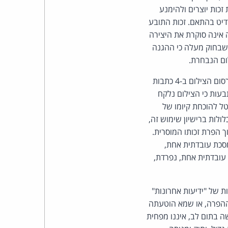
כהן
כות יוצרים ולהימנע
דיט בהתאם. זכות התובע
צדק
 אינה סוקרת את היצירה
 שבחוק מעלה כי ההגנה
לצר
ברץ.
צילום גולדה וקיסינג'ר - התובע הוא בעל זכות היוצרים בצילום, גם לאור הימצאות התשליל בידיו. פרסום הצילום ב-4 כתבות
תבעות כי הצילום נלקח
פועל
טל להוכחת קיומו של
ולות ברישיון שימוש זה,
מ־1996
ך הפרת זכותו המוסרית.
מסכת עובדתית אחת,
חד ומסכת עובדתית אחת, נפרדת,
ת של "ידיעות אחרונות"
לרשות הציבור של הצילום. אין משמעות לשאלה האם ידעה הנתבעת 2 על ההפרה, או שמא הוטעתה
שה בתום לב, איננו מפחית