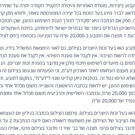
וע ביצירות, מוטלת האחריות והיכולת להקפיד הקפדה יתרה על שמירת ז
דאוג לברר מיהו בעל הזכות בכל יצירה המפורסמת באתר, ולוודא מתן קר
. ספק אם הכתבה היא "סקירה" לצורך הגנת השימוש ההוגן, שכן הכתבה
ישגיהן הגדולים ביותר של נבחרות ישראל לדורותיהן. בחינת השיקולים
צילום הנבחרת.
והעמדה לרשות הציבור. אין לקבל את טענת השיהוי. אין לקבל את טענת הנ
מים בו מיועדים לשימוש חינמי (ולכן אין מדובר בהפרת זכות יוצרים). הנ
בע מעצם העלאתו לאתר הארכיון לע"מ, וכי הפעולות שנעשו בצילום זה כל
לא הרימו נטל זה. בכתבות ניתן קרדיט שגוי ל"לע"מ", במקום לתובע, תו
השימוש ההוגן. יש לראות בכתבה הראשונה והשנייה משום מכלול אחד ו
שבגינה ייפסק פיצוי אחד בסך 20,000 ש"ח; ובכתבה השלישית והרביעית משום מכלול א
20,000 ש"ח.
הוא בעל זכות היוצרים בצילום. פרסום הצילום בכתבה בגיליון יום העצמאו
הוא העתקה והעמדה 
מדובר בצילום פרטי. מצגה של גב' שיר כי מדובר בצילום פרטי, אפילו נע