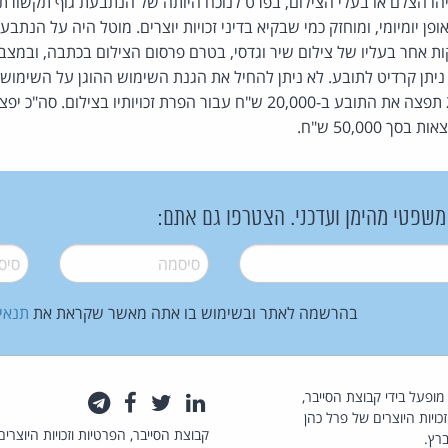
 הצלם או בעלי הצילום, בפרט לנוכח היותה של הנתבעת גוף תקשורת גד
ן יומיומי, ומוחזק כמי שבקיא בדיני זכויות יוצרים. מוטל היה על הנתב
 אחר בעליו של צילום שיר וגדסי, בטרם פרסום הצילום בכתבה, ובמצב 
ניתן קרדיט לתובע. לא ניתן להחיל את הגנת השימוש ההוגן על השימוש 
המפר התמים. הנתבעת 2 תפצה את התובע ב-20,000 ש"ח עבור הפרת זכויותיו 
 משפטי מהימן ועדכני. הצטרפו גם אתם:
סיסמה
*
סיסמה
בהרשמה לאתר ובשימוש בו אתה מאשר שקראת את
תנאי
law.co.il מופעל בידי קבוצת הסייבר,
לינקדאין
טוויטר
פייסבוק
טלגרם
כויות היוצרים של פרל כהן
קבוצת הסייבר, הפרטיות וזכויות היוצרים
רץ.