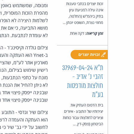
זכות יוצרים בכתבי טענות
ומנוסה, שמשתמש באופן קב
אינה עילה למניעת עיון
מהפרת הזכות המוסרית, ול
בתיק ביהמ"ש (החלטה,
לשלמות היצירה לא הופרה
מחוזי נצרת, השופט יונתן ...
מושא התביעה, כי אם את ה
זמן קריאה:
דקה אחת
לא עומדת לנתבעת. הנתבעת 1 תפצה את התובע ב-20,000 ש"ח על הפגיעה בזכויותיו ביחס ל
זכויות יוצרים
ב-Ynet הוא העתקה 
מארכיון אתר לע"מ, שהצילו
ת"א 37969-04-24
רישיון שימוש בצילום, הנו
זהבי נ' אדיב -
מונח על כתפי הנתבעות, ש
לא ניתן להחיל את הגנת 
חולצות מודפסות
בע"מ
שבגינה ייפסק פיצוי אחד ונפרד של 
בית הדפוס העתיק את
יצירותיו של התובע - איורים
צילום שיר וגדסי - התובע 
וציורים לחולצות עבור כוחות
הביטחון (פסק-דין, ...
לחשוב על ידי גב' שיר כי 