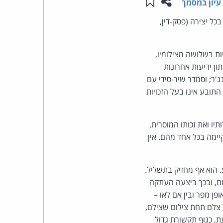
שתפו עמוד זה
שמור ב"תכנים שלי"
עיון במסמך
העומד
כל יצירה (פסק-דין,
בראש
יות בשלושה מצילומיו,
בעות הן מו"ל העיתון ידיעות אחרונות
קבוצת
סינג'ר; וסמדר שיר-סידי עם
האינטרנט,
התובע אינו בעל הזכויות
הסייבר
יו ואת זכותו המוסרית,
וזכויות
יף 1 לחוק. דרישת המקוריות נתקיימה בכל אחד מהם. אין
היוצרים
. הוא אף מחזיק בתשליל.
של
 של התובע בצילום הנבחרת, עת פרסמה באתר Ynet את הצילום, ובכך ביצעה העתקה
ן מפר ובין אם לאו –
פרל
צלם תחת צילום שצילם,
, כגוף תקשורת גדול