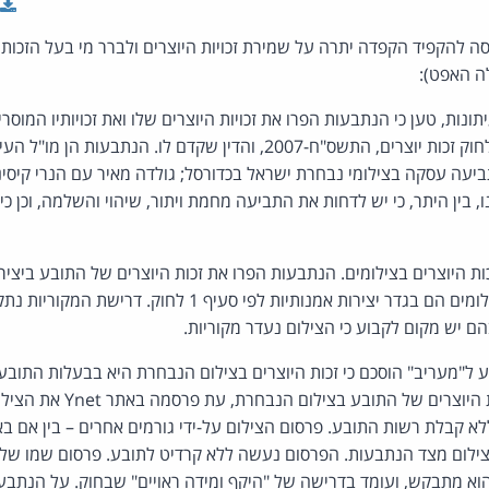
ה להקפיד הקפדה יתרה על שמירת זכויות היוצרים ולברר מי בעל הזכות ב
ה האפט):
ונות, טען כי הנתבעות הפרו את זכויות היוצרים שלו ואת זכויותיו המוסר
בכתבות שפרסמו, בניגוד לחוק זכות יוצרים, התשס"ח-2007, והדין שקדם לו. הנת
לת האתר Ynet. התביעה עסקה בצילומי נבחרת ישראל בכדורסל; גולדה מאיר עם הנרי קי
 בין היתר, כי יש לדחות את התביעה מחמת ויתור, שיהוי והשלמה, וכן כי 
ת היוצרים בצילומים. הנתבעות הפרו את זכות היוצרים של התובע ביצירות
ומשכך עליהן לפצותו. הצילומים הם בגדר יצירות אמנותיות לפי סע
ם יש מקום לקבוע כי הצילום נעדר מקוריות.
ע ל"מעריב" הוסכם כי זכות היוצרים בצילום הנבחרת היא בבעלות התובע
הנתבעת 1 הפרה את זכות היוצרים
א קבלת רשות התובע. פרסום הצילום על-ידי גורמים אחרים – בין אם באופ
צילום מצד הנתבעות. הפרסום נעשה ללא קרדיט לתובע. פרסום שמו של 
א מתבקש, ועומד בדרישה של "היקף ומידה ראויים" שבחוק. על הנתבעת