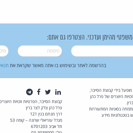
 משפטי מהימן ועדכני. הצטרפו גם אתם:
סיסמה
*
סיסמה
בהרשמה לאתר ובשימוש בו אתה מאשר שקראת את
תנאי
law.co.il מופעל בידי קבוצת הסייבר,
לינקדאין
טוויטר
פייסבוק
טלגרם
כויות היוצרים של פרל כהן
קבוצת הסייבר, הפרטיות וזכויות היוצרים
רץ.
פרל כהן צדק לצר ברץ
תמחה בסוגיות המתעוררות
דרך מנחם בגין 121
 בטכנולוגיות מידע
מגדל עזריאלי שרונה – קומה 53
תל אביב 6701203
טל': 03-3039000