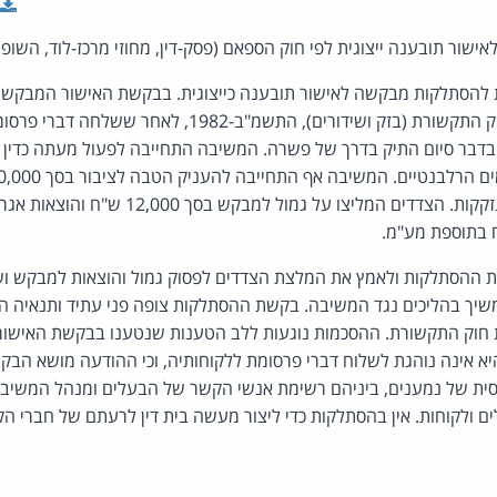
שור תובענה ייצוגית לפי חוק הספאם (פסק-דין, מחוזי מרכז-לוד, השופט
הסתלקות מבקשה לאישור תובענה כייצוגית. בבקשת האישור המבקש 
את הוראות סעיף 30א לחוק התקשורת (בזק ושידורים), התשמ"ב-2
בדבר סיום התיק בדרך של פשרה. המשיבה התחייבה לפעול מעתה כדין וכ
תרומת מוצרים לעמותות נזקקות. הצדדים המליצו על גמ
ההסתלקות ולאמץ את המלצת הצדדים לפסוק גמול והוצאות למבקש ושכ"
שיך בהליכים נגד המשיבה. בקשת ההסתלקות צופה פני עתיד ותנאיה ה
חוק התקשורת. ההסכמות נוגעות ללב הטענות שנטענו בבקשת האישור, 
א אינה נוהגת לשלוח דברי פרסומת ללקוחותיה, וכי ההודעה מושא הבק
ית של נמענים, ביניהם רשימת אנשי הקשר של הבעלים ומנהל המשיבה 
 ולקוחות. אין בהסתלקות כדי ליצור מעשה בית דין לרעתם של חברי הק