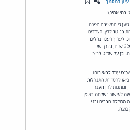
שתפו עמוד זה
שמור ב"תכנים שלי"
עיון במסמך
העומד
 רמי אמיר):
טען כי המשיבה הפרה
בראש
198, לאחר ששלחה דברי פרסומת בניגוד לדין. הצדדים
ן לערוך רענון נהלים
קבוצת
והדרכה בנושא לכל הגורמים הרלבנטיים. המשיבה אף התחייבה להעניק הטבה לציבור בסך 320,000 ש"ח, בדרך של
האינטרנט,
ול למבקש בסך 12,000 ש"ח והוצאות אגרה, וכן על שכ"ט לב"כ
הסייבר
ט עו"ד לבאי-כוחו.
וזכויות
ביאו להסדרת התנהלות
ונותנות להן מענה
היוצרים
שה לאישור נשלחה באופן
הכוללת חברים ובני
של
בוצה.
פרל