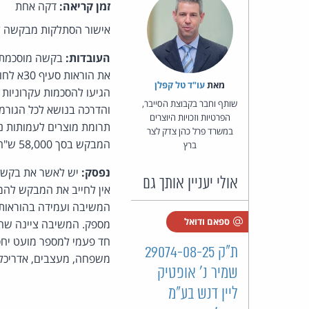
זמן קריאה:
דקה אחת
אישור הסתלקות מבקשה לאי
העובדות:
בקשה מוסכמת ל
מאת‏
עו"ד טל קפלן
הגיעו להסכמות עקרוניות 
שותף וחבר בקבוצת הסייבר,
הפרטיות וזכויות היוצרים
במשרד פרל כהן צדק לצר
המבקש בסך 58,000 ש"ח בתוספת מע"מ.
ברץ
נפסק:
יש לאשר את בקשת 
אולי יעניין אותך גם
אין לחייב את המבקש להמ
המשיבה ועמידה בהוראות 
ספאם ודואל
מספק. המשיבה ציינה שהי
חד פעמי למספר מועט יחס
ת"ק 29074-08-25
משפחה, מעצבים, אדריכלים
שמיר נ' אופטיק
ליין דנש בע"מ