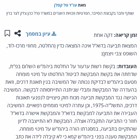
מאת‏
עו"ד טל קפלן
שותף וחבר בקבוצת הסייבר, הפרטיות וזכויות היוצרים במשרד פרל כהן צדק לצר ברץ
שתפו ע
שמו
עיון במסמך
זמן קריאה:
דקה אחת
המצאת תביעה בדוא"ל אינה המצאה כדין (החלטה, מחוזי מרכז-לוד,
השופט צבי ויצמן):
העובדות:
בקשת רשות ערעור על החלטת ביהמ"ש השלום בפ"ת,
שדחתה את בקשת המבקשת לביטול החלטתו על מינוי מומחה
מטעם ביהמ"ש לבדיקת נכותה של המשיבה בגין תאונת דרכים, וזאת
בהעדרה של המבקשת ומבלי שניתנה התייחסותה לבקשה. המשיבה
הגישה נגד המבקשת תביעה מכוח חוק פיצויים לנפגעי תאונות
דרכים, התשל"ה-1975, וכן עתרה למינוי מומחים רפואיים. המשיבה
העבירה את התביעה למבקשת בדוא"ל והמבקשת אישרה בדוא"ל
חוזר כי התביעה התקבלה אצלה. המבקשת לא התייצבה לדיון
שהתקיים בתביעה, במסגרתו הורה ביהמ"ש על מינוי מומחה.
המבקשת טענה בפני ביהמ"ש קמא כי לא קיבלה לידה את כתב