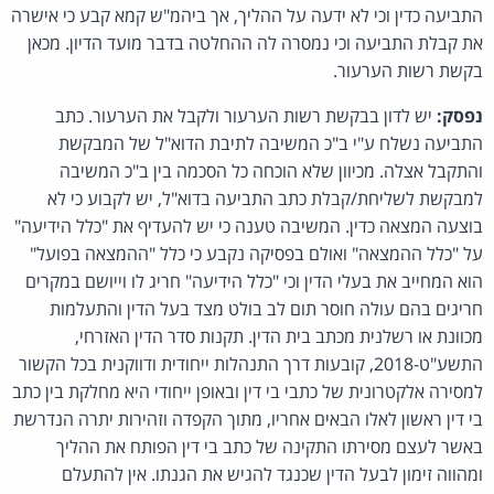
התביעה כדין וכי לא ידעה על ההליך, אך ביהמ"ש קמא קבע כי אישרה
את קבלת התביעה וכי נמסרה לה ההחלטה בדבר מועד הדיון. מכאן
בקשת רשות הערעור.
נפסק:
יש לדון בבקשת רשות הערעור ולקבל את הערעור. כתב
התביעה נשלח ע"י ב"כ המשיבה לתיבת הדוא"ל של המבקשת
והתקבל אצלה. מכיוון שלא הוכחה כל הסכמה בין ב"כ המשיבה
למבקשת לשליחת/קבלת כתב התביעה בדוא"ל, יש לקבוע כי לא
בוצעה המצאה כדין. המשיבה טענה כי יש להעדיף את "כלל הידיעה"
על "כלל ההמצאה" ואולם בפסיקה נקבע כי כלל "ההמצאה בפועל"
הוא המחייב את בעלי הדין וכי "כלל הידיעה" חריג לו וייושם במקרים
חריגים בהם עולה חוסר תום לב בולט מצד בעל הדין והתעלמות
מכוונת או רשלנית מכתב בית הדין. תקנות סדר הדין האזרחי,
התשע"ט-2018, קובעות דרך התנהלות ייחודית ודווקנית בכל הקשור
למסירה אלקטרונית של כתבי בי דין ובאופן ייחודי היא מחלקת בין כתב
בי דין ראשון לאלו הבאים אחריו, מתוך הקפדה וזהירות יתרה הנדרשת
באשר לעצם מסירתו התקינה של כתב בי דין הפותח את ההליך
ומהווה זימון לבעל הדין שכנגד להגיש את הגנתו. אין להתעלם