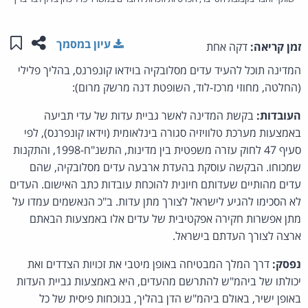
שתפו ע
שמו
עיון במסמך
זמן קריאה:
דקה אחת
המדינה תוכל להעיד עדים מסלובקיה בוידאו קונפרנס, בהליך פלילי
(החלטה, מחוזי מרכז-לוד, השופטת דנה מרשק מרום):
העובדות:
בקשת המדינה לאשר גביית עדות של עדי תביעה
באמצעות מערכת טלוויזיה סגורה בינלאומית (וידאו קונפרנס), לפי
סעיף 47 לחוק עזרה משפטית בין מדינות, התשנ"ח-1998, והתקנות
שמכוחו. הבקשה עוסקת בהעדת ארבעה עדים מסלובקיה, שהם
עדים מהותיים שעדותם חיונית להוכחת עובדות כתב האישום. העדים
לא הסכימו להגיע לישראל לצורך מתן עדות. ב"כ הנאשמים עמדו על
מתן אפשרות חקירה אפקטיבית של עדים אלו באמצעות הבאתם
ארצה לצורך העדתם בישראל.
נפסק:
דרך המלך המבטיחה באופן מיטבי את זכויות הצדדים ואת
יכולתו של ביהמ"ש להתרשם מהעדים, היא באמצעות גביית העדות
באופן ישיר, באולם ביהמ"ש הדן בהליך, בנוכחות פיסית של כל