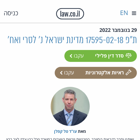
EN
כניסה
29 בנובמבר 2022
ת"פ 17595-02-18 מדינת ישראל נ' לסרי ואח'
סדר דין פלילי
עקבו
ראיות אלקטרוניות
עקבו
מאת‏
עו"ד טל קפלן
שותף וחבר בקבוצת הסייבר, הפרטיות וזכויות היוצרים במשרד פרל כהן צדק לצר ברץ