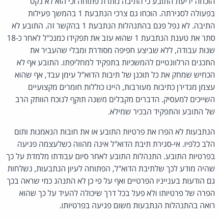
הוכחה ידיעת התובע כי התיבה נותרת פתוחה וכי הוא לא נקט
בפעולה לסגירתה. הוכחו גם צרכי הנתבעת 1 בהמשך פעילות
התיבה. לא נפל פגם בהתנהלות הנתבעת 1 בהקשר זה. התובע לא
סתר את טענת הנתבעת 1 שהוא עזב את תפקידו כמנכ"ל לאחר כ-18
שנות עבודה, ללא שביצע חפיפה מסודרת ומבלי שהעביר את
התכנים הרלוונטיים להמשכיות בתפקיד למחליפתו. התובע אף לא
הכחיש שמחק את כל תוכנן של תיבות הדוא"ל עימן עבד, אף שהוא
עצמן מגדירן כתיבות מעורבות, היינו כוללות חומרים מקצועיים
השייכים למעסיק. הדברים מקבלים משנה תוקף לנוכח הוותק הרב
של התובע והתפקיד הבכיר שמילא.
הנתבעות לא הפרו את פרטיות התובע או את חובות הנאמנות ותום
הלב כלפיו. אי-סגירת תיבת הדוא"ל אינה מהווה כשלעצמה פגיעה
בפרטיות התובע. התנהלות התובע לאחר סיום עבודתו מלמדת על כך
שהיה מודע לכך שלתיבת הדוא"ל, הפתוחה לעיון הנתבעות, נשלחות
גם הודעות בענייניו הפרטיים ואף על פי כן לא התנהג כמי שראה בכך
הפרה של פרטיותו ולא פעל בכל דרך שיכולה להעיד על כך שהוא
רואה בהתנהלות הנתבעות משום פגיעה בפרטיותו.