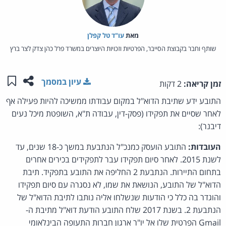
מאת‏
עו"ד טל קפלן
שותף וחבר בקבוצת הסייבר, הפרטיות וזכויות היוצרים במשרד פרל כהן צדק לצר ברץ
שתפו ע
שמו
עיון במסמך
זמן קריאה:
2 דקות
התובע ידע שתיבת הדוא"ל במקום עבודתו ממשיכה להיות פעילה אף
לאחר שסיים את תפקידו (פסק-דין, עבודה ת"א, השופטת מיכל נעים
דיבנר):
העובדות:
התובע הועסק כמנכ"ל הנתבעת במשך כ-18 שנים, עד
לשנת 2015. לאחר סיום תפקידו עבר לתפקידים בכירים אחרים
בתחום התיירות. הנתבעת 2 החליפה את התובע בתפקיד. תיבת
הדוא"ל של התובע, הנושאת את שמו, לא נסגרה עם סיום תפקידו
והוגדר בה כלל כי הודעות שנשלחו אליה נותבו לתיבת הדוא"ל של
הנתבעת 2. בשנת 2017 שלח התובע הודעת דוא"ל מתיבת ה-
Gmail הפרטית שלו אל יו"ר ארגון חברות התעופה הבינלאומי