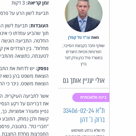
זמן קריאה:
3 דקות
תביעת לשון הרע על פרסומ
העובדות:
תביעת לשון הר
תוך שהביע עמדתו כי אינו 
מאת‏
עו"ד טל קפלן
החלטה. התביעה הוגשה בגי
שותף וחבר בקבוצת הסייבר,
מחלות". בין הצדדים אין 
הפרטיות וזכויות היוצרים
לטענתה, כתוצאה מהתביע
במשרד פרל כהן צדק לצר
ברץ
נפסק:
יש לדחות את התביע
הוצאות משפט בהן נשא לשם
אולי יעניין אותך גם
הוצאות משפט. ניכר כי הת
אשר לתביעה העיקרית. הנת
בינה מלאכותית
את דבריהם על רקע הנסיבו
ת"א 33406-02-24
נפיץ ומעורר אמוציות. כך
קשות ולכן נמחק. התובע 
ברוק נ' דהן
"חברי כת". בתגובה, פרסם
מי שלא נרתע משימוש
התפרצות מחלת החצבת ביש