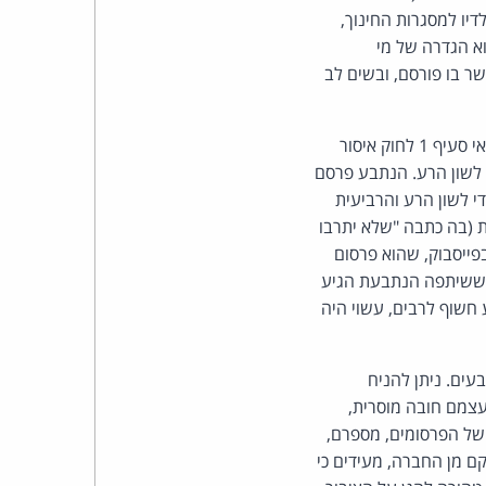
כהן
דיו למסגרות החינוך,
וא הגדרה של מי
צדק
ר בו פורסם, ובשים לב
לצר
פרסום תמונת התובע ושמו בפייסבוק, תחת הכותרת "מפיצי מחלות" והכיתוב לצידו, מקיימים את תנאי סעיף 1 לחוק איסור
ברץ.
י לשון הרע. הנתבע פרסם
י לשון הרע והרביעית
פועל
ת (בה כתבה "שלא יתרבו
פייסבוק, שהוא פרסום
מ־1996
ט ששיתפה הנתבעת הגיע
חשוף לרבים, עשוי היה
15(2) לחוק אינה עומדת לנתבעים. ניתן להניח
עצמם חובה מוסרית,
 של הפרסומים, מספרם,
ם מן החברה, מעידים כי