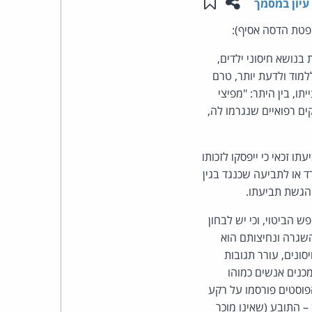
שתפו עמוד זה
שמור ב"תכנים שלי"
עיון במסמך
העומד
ופטת הדסה אסיף):
נושא חיסוני ילדים,
בראש
למוד ולדעת יותר, טרם
ו, בין היתר: "מפיצי
קבוצת
ם רפואיים שנגרמו לה,
האינטרנט,
 זכאי כי ייפסקו לזכותו
הסייבר
ד או לתביעה שכנגד בגין
וזכויות
 הגשת תביעתו.
הביטוי, וכי יש לבחון
היוצרים
השגרה ונחיצותם הוא
של
ונים, עורר תגובות
כנים אנשים כמוהו
פרל
פוסטים פורסמו על רקע
 התובע (שאינו מוכר