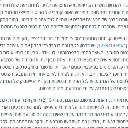
ד להנחיות משרד הבריאות, ולא מחסן את ילדיו, ולמרות זאת שולח את יל
נשים אחרים בתחלואה. הפירוש האובייקטיבי של הביטוי "מפיצי מחלות" ה
תה בדרך של מגע עם אחרים או שהייה לצד אחרים. הביטוי, בתוך ההקש
וי למי שמסרבים להתחסן ולחסן את ילדיהם בכך תורמים להפצת מחלות.
[
רע"א 1239/19
] יש לבחון כל תגובה בנפרד כדי לבחון אם היא עולה כד
ום התובע, והשאר בהמשך לפרסומיו שלו. שלוש מבין תגובותיו עולות כד
תייחסת אישית לתובע או לרעייתו. אחת מבין שתי תגובותיה של הנתבע
 הרע. הפרסומים בפייסבוק עונים להגדרת "פרסום" בחוק. פרסום הפוסט ב
יה מיועד לציבור רחב, ודאי הגיע לפחות לאדם אחד זולת התובע. הפוס
פוסט של הנתבע, או לכל הפחות, בנסיבות בהן דף הפייסבוק של הנתבע 
פוסט של הנתבע, על ידי הנתבעת, מהווה פרסום.
הנתבעים לא הצליחו להוכיח את הגנת אמת בפרסום. גם הגנת סעיף 
ילדיהם, או לבריאותם הם. על אותו רקע אפשר לומר שהנתבעים ראו ל
, להתריע בפני הציבור הרחב על מי שאינו נוטה לחיסון. עם זאת, אופיים
יחסות לרעייתו, הלשון בה השתמשו הנתבעים, והקריאה להחרימם ולסלק