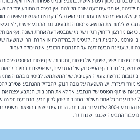
ים בכוונת מכוון לפגוע אישית בתובע ובני משפחתו, ולאו דווקא בכוונה
ת ילדיהם, או מביעים דעה שונה משלהם. אין בפרסום התובע יתד להיש
ילדיו, אלא הוא מבטא את עמדתו כי הוא נכלל בקבוצת האנשים שאיננה מו
א מבקש ללמוד את הנושא. פרסום הנתבעים, נגד התובע אישית, לא נעש
 כי אם מהרצון לדחוק רגליו של מי שמבטא דעה אחרת ושונה. אף אם חל
 בו פורסמו, כהבעת דעה, לגיטימית במידה כזו או אחרת, הרי שמשעה ש
ה זו, שעניינה הבעת דעה על התנהגות התובע, אינה יכולה לעמוד.
ים: פרסום ישיר, שיתוף של פרסום, ותגובות. אין פרסום הפוסט כפרסום 
משתמש, כל חבר בדף הפייסבוק של הנתבעים, יש אפשרות בחירה לראות א
ה בתגובות נדרשת פעולה אקטיבית של המשתמש. לביטויים בהם השתמש
י מוח" ו"עדר", יש השפעה על גובה הנזק. להבדיל מהנתבע שסירב להס