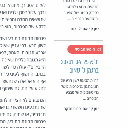
בחלל הטכנולוגי לפרסומים
לאדם הסביר), מתנהל בניגו
מבישים, מנוע מלשמש
ובכך עלול לסכן ילדים וא
כסנדק הדיוני של החינוך
וההרתעה הנחוצים ...
שנושאים מחלה ומפיצים או
לרקע של הפרסום, הוא כינ
זמן קריאה:
2 דקות
לשון הרע. לפי עניין שאול 
חופש הביטוי
ארבע תגובות: האחת, לפרס
היא תגובה כללית שאינה מ
ת"א 20731-04-25
הדבילים") עולה כדי לשון
ברגמן נ' טאוב
בכתב, החשוף לעיני כל, ה
דחיית תביעת לשון הרע של
אף הוא אל אלה שנחשפו ל
רונן ברגמן על פרסומים של
להגיע אליהם. גם שיתוף ה
גדי טאוב ב-X על מבצע
הביפרים ...
שהנתבעים חששו לבריאות 
זמן קריאה:
פחות מדקה
חברתית, או שתיהן גם יחד
פרסום תמונת התובע, התי