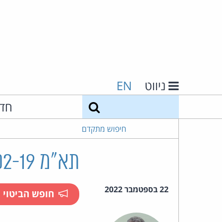
ניווט
EN
חיפוש
חד
חיפוש מתקדם
תא"מ 7582-02-19 כץ ואח' נ' דבורין ואח'
22 בספטמבר 2022
חופש הביטוי