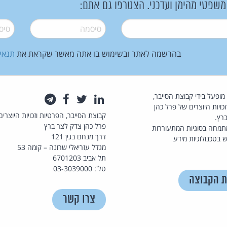
 משפטי מהימן ועדכני. הצטרפו גם אתם:
סיסמה
*
סיסמה
בהרשמה לאתר ובשימוש בו אתה מאשר שקראת את
תנאי
law.co.il מופעל בידי קבוצת הסייבר,
לינקדאין
טוויטר
פייסבוק
טלגרם
כויות היוצרים של פרל כהן
קבוצת הסייבר, הפרטיות וזכויות היוצרים
רץ.
פרל כהן צדק לצר ברץ
תמחה בסוגיות המתעוררות
דרך מנחם בגין 121
 בטכנולוגיות מידע
מגדל עזריאלי שרונה – קומה 53
תל אביב 6701203
טל': 03-3039000
ת הקבוצה
צרו קשר