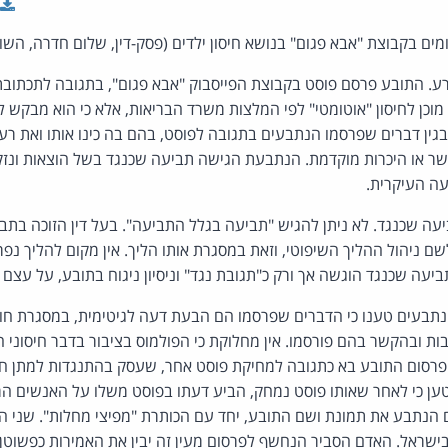
ים בקבוצת "אבא פגום" בנושא חיסון ילדים (פסק-דין, שלום חדרה, הש
ע. התובע פרסם פוסט בקבוצת הפייסבוק "אבא פגום", בתגובה לתכתובת ב
מוכן לחיסון "אוטומטי" לפי המלצות משרד הבריאות, אלא כי הוא מבקש ל
ן דברים שפרסמו הנתבעים בתגובה לפוסט, בהם בה כינו אותו ואת רעיית
קשר או היכרות מוקדמת. הנתבעת הגישה תביעה שכנגד בשל הוצאות ונזקי
ה העיקרית.
ה שכנגד. לא ניתן להגיש "תביעה בגלל התביעה". בעל דין הזוכה בתביעתו
 ניהול ההליך השיפוטי, וזאת במסגרת אותו הליך. אין מקום להליך נפר
ביעה שכנגד הוגשה אך ורק כ"תגובת נגד" וניסיון ניגוח בתובע, על עצם
בעים טענו כי הדברים שפרסמו הם הבעת דעה לגיטימית, במסגרת חופש 
ת ובהקשר בהם פורסמו. אין מחלוקת כי הפולמוס בציבור בדבר חיסוני 
, פרסום התובע בא כתגובה למחיקת פוסט אחר, שעסק בהתנגדות למתן חיס
טען כי לאחר שאותו פוסט נמחק, הביע דעתו בפוסט משלו על האנשים המ
 הנתבע את תמונת ושם התובע, יחד עם הכותרת "מפיצי מחלות". שני ה
ראל. האדם הסביר הנחשף לפרסום מעין זה יבין את האמירות כפשוטן –