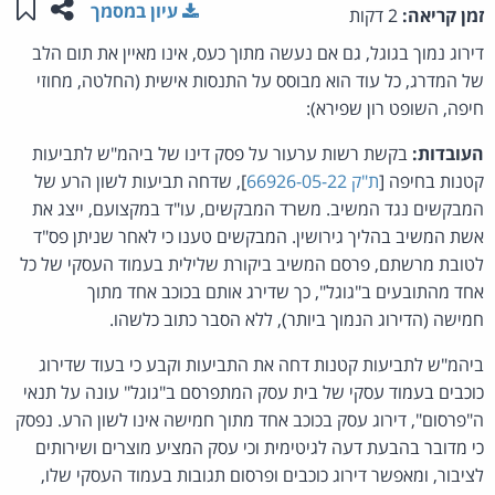
שתפו ע
שמו
עיון במסמך
זמן קריאה:
2 דקות
דירוג נמוך בגוגל, גם אם נעשה מתוך כעס, אינו מאיין את תום הלב
של המדרג, כל עוד הוא מבוסס על התנסות אישית (החלטה, מחוזי
חיפה, השופט רון שפירא):
העובדות:
בקשת רשות ערעור על פסק דינו של ביהמ"ש לתביעות
קטנות בחיפה [
ת"ק 66926-05-22
], שדחה תביעות לשון הרע של
המבקשים נגד המשיב. משרד המבקשים, עו"ד במקצועם, ייצג את
אשת המשיב בהליך גירושין. המבקשים טענו כי לאחר שניתן פס"ד
לטובת מרשתם, פרסם המשיב ביקורת שלילית בעמוד העסקי של כל
אחד מהתובעים ב"גוגל", כך שדירג אותם בכוכב אחד מתוך
חמישה (הדירוג הנמוך ביותר), ללא הסבר כתוב כלשהו.
ביהמ"ש לתביעות קטנות דחה את התביעות וקבע כי בעוד שדירוג
כוכבים בעמוד עסקי של בית עסק המתפרסם ב"גוגל" עונה על תנאי
ה"פרסום", דירוג עסק בכוכב אחד מתוך חמישה אינו לשון הרע. נפסק
כי מדובר בהבעת דעה לגיטימית וכי עסק המציע מוצרים ושירותים
לציבור, ומאפשר דירוג כוכבים ופרסום תגובות בעמוד העסקי שלו,