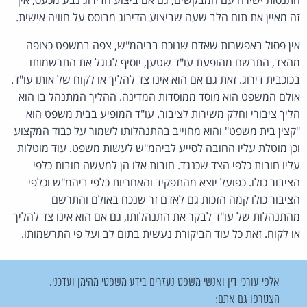
זה מאיין את תום הלב שעה שביצוע הדירוג מבוסס על חוויה אישית.
אין פסול באפשרות שאדם שנוכח בביהמ"ש, צפה במשפט כצופה
מהצד, התרשם מהופעת עו"ד שטען, יוסיף לגוגל את התרשמותו
בכוכבית דירוג. זאת גם אם הוא אינו צד להליך או לקוח של אותו עו"ד.
אולם המשפט הוא מוסד ממוסדות המדינה. ההליך המתנהל בו הוא
הליך ציבורי וחלק משירות לציבור. עו"ד המופיע בבית משפט הוא
"קצין בית משפט" והוא מחוייב בהתנהלותו לשמור על כבוד המקצוע
וכן מוטלת עליו החובה לסייע לביהמ"ש לעשות משפט. עוד מוטלות
עליו חובות כלפי הצד שכנגד. חובות אלו הן למעשה חובות כלפי
הציבור כולו. כפועל יוצא מהתפקיד והאחריות כלפי ביהמ"ש וכלפי
הציבור כולו קמה הזכות גם לאדם זר שנכח באולם והתרשם
מהתנהלות של עו"ד לבקר את התנהלותו, גם אם הוא אינו צד להליך
או לקוח. זאת כל עוד הביקורת נעשית בתום לב ועל פי התרשמותו.
אלפי עורכי דין ואנשי משפט נעזרים בידע משפטי מהימן ועדכני.
הצטרפו גם אתם: