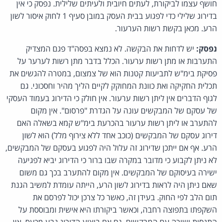
חושף עצמו לביקורת, לעתים חיובית ולעיתים שלילית. נפסק כי אין
בדירוג שלילי כדי לפגוע בבית העסק במובן סעיף 1 לחוק איסור לשון
הרע. מכאן בקשת רשות הערעור.
נפסק:
יש לדחות את הבקשה. לא נמצא בפסה"ד פגם המצדיק
התערבות או מתן רשות ערעור. הכלל בדבר מתן רשות לערער על
פסיקת בימ"ש לתביעות קטנות הוא של צמצום, במטרה להגשים את
תכלית החקיקה ואת כוונת המחוקק לקיים הליך מהיר וחסכוני. גם
לגוף הדברים אין ליתן רשות ערעור. אין חולק כי הדירוג בעמוד העסקי
של עסקם של המבקשים עונה על הגדרת "פרסום". אין מקום
להתערב או ליתן רשות ערעור בהכרעת בימ"ש קמא בשאלה האם
דירוג עסקם של המבקשים (כוכב אחד ללא צירוף מלל) הוא לשון
הרע. אף אם ייתכן שדירוג זה עלול היה לפגוע בעסקם של המבקשים,
לא ניתן לקבוע כי מדובר במקרה שבו ברור כי הדירוג יביא לפגיעה
ישירה בעיסוקם של המבקשים. אין מקום להתערב בכך גם משום
שאם ניתן היה לראות בדירוג לשון הרע, הייתה עומדת למשיב הגנת
תום הלב לפי החוק. בעידן זה, כאשר כל צרכן יכול לפרסם את
השקפתו בתפוצה רחבה, וכאשר ביקורתו היא אישית ומבוססת על
התנסות ישירה עם המבקשים, גם אם ביצוע הדירוג נבע מכעס, אין