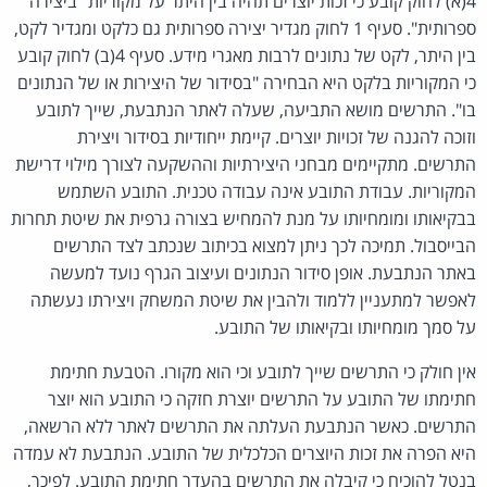
4(א) לחוק קובע כי זכות יוצרים תהיה בין היתר על מקוריות "ביצירה
ספרותית". סעיף 1 לחוק מגדיר יצירה ספרותית גם כלקט ומגדיר לקט,
בין היתר, לקט של נתונים לרבות מאגרי מידע. סעיף 4(ב) לחוק קובע
כי המקוריות בלקט היא הבחירה "בסידור של היצירות או של הנתונים
בו". התרשים מושא התביעה, שעלה לאתר הנתבעת, שייך לתובע
וזוכה להגנה של זכויות יוצרים. קיימת ייחודיות בסידור ויצירת
התרשים. מתקיימים מבחני היצירתיות וההשקעה לצורך מילוי דרישת
המקוריות. עבודת התובע אינה עבודה טכנית. התובע השתמש
בבקיאותו ומומחיותו על מנת להמחיש בצורה גרפית את שיטת תחרות
הבייסבול. תמיכה לכך ניתן למצוא בכיתוב שנכתב לצד התרשים
באתר הנתבעת. אופן סידור הנתונים ועיצוב הגרף נועד למעשה
לאפשר למתעניין ללמוד ולהבין את שיטת המשחק ויצירתו נעשתה
על סמך מומחיותו ובקיאותו של התובע.
אין חולק כי התרשים שייך לתובע וכי הוא מקורו. הטבעת חתימת
חתימתו של התובע על התרשים יוצרת חזקה כי התובע הוא יוצר
התרשים. כאשר הנתבעת העלתה את התרשים לאתר ללא הרשאה,
היא הפרה את זכות היוצרים הכלכלית של התובע. הנתבעת לא עמדה
בנטל להוכיח כי קיבלה את התרשים בהעדר חתימת התובע. לפיכך,