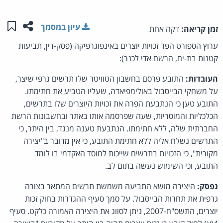
שתפו ע
שמו
עיון במסמך
זמן קריאה:
דקה אחת
ערוץ הספורט הפר זכויות יוצרים באינפוגרפיקה (פסק-דין, תביעות
קטנות בת-ים, הרשם אדי לכנר):
העובדות:
התובע פרסם בחשבון הטוויטר שלו תרשים גרפי שיצר,
על משחקי הבייסבול באולימפיאדה, שעליו הטביע את חתימתו.
התובע טען כי הנתבעת הפרה את זכויות היוצרים שלו בתרשים,
הכלכליות והמוסריות, שעה שפרסמה אותו באתר ובחשבונות הרשת
החברתית שלה, ללא חתימתו. הנתבעת טענה מנגד, בין היתר, כי
התרשים נשלח אליה ללא חתימת התובע, כי אין מדובר ב"יצירה
מקורית", כי הזכויות בתרשים שייכות למוסד האקדמי בו לומד
התובע, וכי השימוש נעשה בתום לב.
נפסק:
היצירה מושא התביעה משמשת תרשים המתאר בצורה
גרפית את תחרות הבייסבול. על סמך סעיף ההגדרות בחוק זכות
יוצרים, התשס"ח-2007, ניתן לסווג את היצירה האמורה כלקט. סעיף