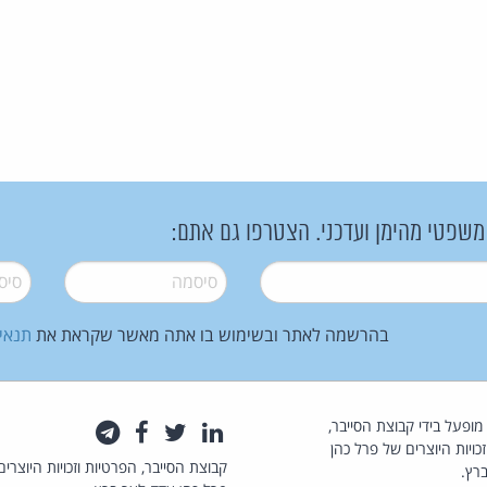
 משפטי מהימן ועדכני. הצטרפו גם אתם:
סיסמה
*
סיסמה
בהרשמה לאתר ובשימוש בו אתה מאשר שקראת את
תנאי
law.co.il מופעל בידי קבוצת הסייבר,
לינקדאין
טוויטר
פייסבוק
טלגרם
כויות היוצרים של פרל כהן
קבוצת הסייבר, הפרטיות וזכויות היוצרים
רץ.