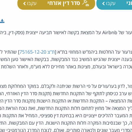
ני
סדר דין אזרחי
עקבו
עקבו
התקבלה בקשת רשות ערעור של Airbnb על המצאת בקשה לאישור תביעה ייצוגית (פסק
עור על החלטות ביהמ"ש המחוזי בת"א [
ת"צ 75165-12-20
] שהתיר ל
ענה ייצוגית שהגיש המשיב נגד המבקשות. בבקשת האישור טען המשיב
כרה בישראל ובעולם, מציגות באתר מחירים ללא מע"מ, ולאחר השלמת
, לדון בערעורים על פי הרשות שניתנה ולקבלם. במוקד המחלוקת מצויה
ליך המצאה אל מחוץ לתחום חלות התקנות החדשות, זאת נוכח הוראת המ
מעבר להליכים ייצוגיים היא בבחינת דין ספציפי, המחיל את התקנות היש
, כך שבנסיבות המקרה חלות התקנות הישנות. הדין עם המבקשות. התק
הסדרי מעבר שונים ולכאורה סותרים. ואולם, לנוכח המדרג הנורמטיבי שנק