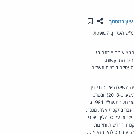
העומד
שתפו עמוד זה
שמור ב"תכנים שלי"
עיון במסמך
בראש
-דין, ביהמ"ש העליון, השופטת
קבוצת
המציא מחוץ לתחומי
האינטרנט,
 כי המבקשות,
 העסקה דורשת תשלום
הסייבר
וזכויות
 השאלה אלו סדרי דין
חלים על הליך ייצוגי שהוגש ערב כניסתן לתוקף של התקנות החדשות (תקנות סדר הדין האזרחי, התשע"ט-2018), ובפרט
היוצרים
אלו סדרי דין חלים על בקשת ההמצאה – התקנות החדשות או התקנות הישנות (תקנות סדר הדין האזרחי, התשמ"ד-1984).
של
עבר בתקנות אלה. מנגד,
נות על כל הליך ייצוגי
פרל
נות החדשות ותקנות
בע ביחס להליך הייצוגי,