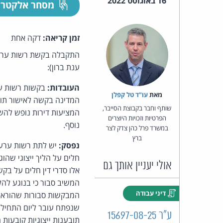
16 באוגוסט 2022
מסחר אלקטרו
זמן קריאה:
דקה אחת
ענת ברון):
העובדות:
בקשות רשות ער
מאת‏
עו"ד טל קפלן
המדינה בקשה לאישור תוב
שותף וחבר בקבוצת הסייבר,
המציעות דירות נופש להש
הפרטיות וזכויות היוצרים
נוסף.
במשרד פרל כהן צדק לצר
ברץ
נפסק:
יש לתת רשות ערעור
אולי יעניין אותך גם
המשיב סבור כי בנוגע לה
דיני עבודה
המבקשות סבורות שהוראת ה
שנפתח עובר ליום התחילה
ע"ר 15697-08-25
תובענות ייצוגיות קובעות 