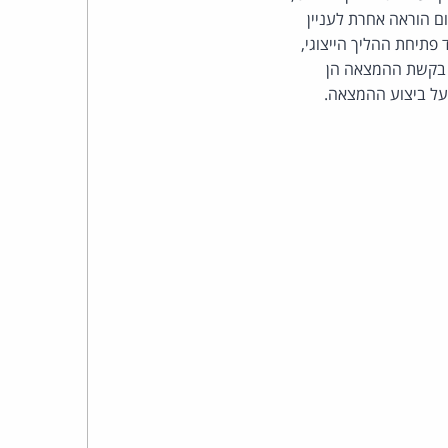
כהן
ם הוראה אחרת לעניין
וא מועד פתיחת ההליך הייצוגי,
צדק
 בקשת ההמצאה הן
על ביצוע ההמצאה.
לצר
ברץ.
פועל
מ־1996