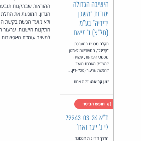
הישיבה הגדולה
ההוראות שבתקנות תובענות
יסודות "משכן
ולא מועד הגשת בקשת הה
ידידיה" בע"מ
התקנות הישנות. ערעור 
(חל"צ) נ' זיאת
למשיב עומדת האפשרות ל
תקלה טכנית במערכת
"קליגל", המשמשת לארגון
מסמכי הערעור, עשויה
להצדיק הארכת מועד
להגשת ערעור (פסק-דין, ...
זמן קריאה:
דקה אחת
חופש הביטוי
ת"א 79963-03-26
לי נ' ייגר ואח'
הדרך הדיונית הנכונה