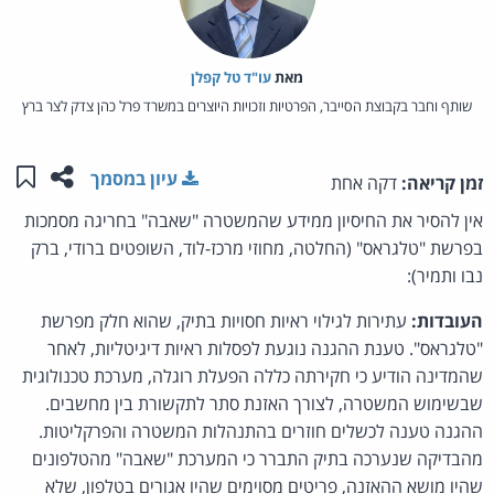
מאת‏
עו"ד טל קפלן
שותף וחבר בקבוצת הסייבר, הפרטיות וזכויות היוצרים במשרד פרל כהן צדק לצר ברץ
שתפו ע
שמו
עיון במסמך
זמן קריאה:
דקה אחת
אין להסיר את החיסיון ממידע שהמשטרה "שאבה" בחריגה מסמכות
בפרשת "טלגראס" (החלטה, מחוזי מרכז-לוד, השופטים ברודי, ברק
נבו ותמיר):
העובדות:
עתירות לגילוי ראיות חסויות בתיק, שהוא חלק מפרשת
"טלגראס". טענת ההגנה נוגעת לפסלות ראיות דיגיטליות, לאחר
שהמדינה הודיע כי חקירתה כללה הפעלת רוגלה, מערכת טכנולוגית
שבשימוש המשטרה, לצורך האזנת סתר לתקשורת בין מחשבים.
ההגנה טענה לכשלים חוזרים בהתנהלות המשטרה והפרקליטות.
מהבדיקה שנערכה בתיק התברר כי המערכת "שאבה" מהטלפונים
שהיו מושא ההאזנה, פריטים מסוימים שהיו אגורים בטלפון, שלא