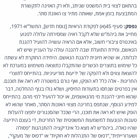
בהתאם לצווי בית המשפט שניתנ, ולא רק האזינה לתקשורת
המתבצעת בזמן אמת, שאותה מתיר צו האזנת סתר.
נפסק:
סעיף 45(א) לפקודת הראיות [נוסח חדש], התשל"א-1971,
מחייב את ביהמ"ש שלא לקבל ראיה שמסירתה עלולה לפגוע
באינטרס ציבורי חשוב, אלא אם הראיה עשויה להועיל להגנת
הנאשם, ומידת התועלת שבה להגנה עולה על העניין שיש לא
לגלותה, או שהיא חיונית להגנת הנאשם. היחידה החוקרת לא עשתה
כל שימוש בתוצרים הכשרים שהתקבלו כתוצאה משימוש במערכת לא
להוצאת צווים ולא להפקה של ידיעות מודיעיניות. בהתייחס לתוצרי
החריגות - אלה כלל לא הופקו, ואף גורם במשטרה לא ראה את תוכנם.
אין בפרטים שנחסו בתעודות החיסיון, ושלא גולו בגוף ההחלטה, דבר
שהוא חיוני להגנת מי מהנאשמים, או יכול להועיל למי מהם. בהתייחס
למידע הנוסף, שנתפס בחריגה מצווי האזנות הסתר, מאחר שהוא לא
הופק ואיש לא ראה את תוכנו, הרי שככל שהסנגורים יחפצו להעלות
טענות הנוגעות למשמעות המשפטית של החריגות, די בעצם הידיעה
שהיו כאלה. ביהמ"ש לא מצא כל אינדיקציה להתנהגות "פסולה
ושערורייתית","דפוס של התנהלות לא חוקית" או "דפוס של מעקף",