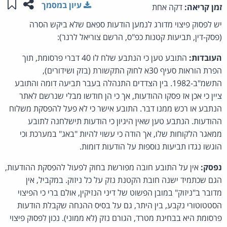
שתפו ע
שמו
עיון במסמך
זמן קריאה:
דקה אחת
יש לפסוק פיצוי מדורג לנמען הודעות ספאם שלא ביקש הסרה
(פסק-דין, תביעות קטנות כפ"ס, הרשם צוריאל לרנר):
העובדות:
התובע טען כי הנתבע שלח לו 40 דברי פרסומת, תוך
הפרת הוראות סעיף 30א לחוק התקשורת (בזק ושידורים),
התשמ"ב-1982. בין הצדדים התנהלה בעבר תביעה דומה והתובע
ציין כי אכן אז פסקו ההודעות, אך כי הן חודשו מבלי שנרשם לאתר
הנתבע או רכש ממנו דבר. התובע אישר כי לא פעל להפסקת משלוח
ההודעות. הנתבע טען שאין היגיון כי הודעות תישלחנה לתובע
ממאגר הלקוחות שלו, אך הודה כי עשוי להיות "באג" במערכת וכי
הוגשו נגדו תביעות נוספות על הודעות דומות.
נפסק:
אין על התובע חובה מפורשת בחוק לפעול להפסקת ההודעות,
הגם שכתמיד ישנה חובת הקטנת נזק על כל ניזוק. במקביל, אין
מדובר ב"ניזוק" במובן הפשוט של דיני הנזיקין, אולם ברי כי הפיצוי
הסטטוטורי נקבע, בין היתר, גם על בסיס ההנחה שקבלת הודעות
פרסומת היא בבחינת מטרד, הגורם נזק (לא ממוני). נכון לפסוק פיצוי