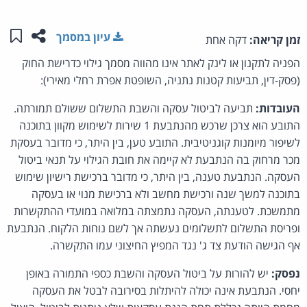
שתפו ע
שמו
עיון במסמך
זמן קריאה:
דקה אחת
הפניה לתקנון או לינק לאתר אינו מהווה מסמך גילוי כדרישת החוק
(פסק-דין, תביעות קטנות נתניה, השופטת אפרת רחלי מאירי):
העובדות:
תביעה לביטול עסקה והשבת התשלום ששולם תמורתה.
התובע הוא צרכן שרכש מהנתבעת 1 שירות לשימוש מקוון בתוכנה
לשיפור מיומנות קוגניטיבית. התובע טען, בין היתר, כי מדובר בעסקת
מכר מרחוק בה הנתבעת לא קיימה את חובת הגילוי על תנאי ביטול
העסקה. הנתבעת טענה, בין היתר, כי מדובר ברכישת רישיון שימוש
בתוכנה למשך שנה ורכישת מחשב ולא ברכישת מנוי או בעסקה
מתמשכת. לטענתה, העסקה נתמצתה במלואה במועדי ההתקשרות
ופריסת התשלום לתשלומים נעשתה אך לשם נוחות הלקוח. הנתבעת
אף הגישה הודעת צד ג' נגד המפיץ החיצוני עמו התקשרה.
נפסק:
יש להורות על ביטול העסקה והשבת כספי התמורה באופן
יחסי. הנתבעת אינה יכולה להיתלות בסירובה לבטל את העסקה