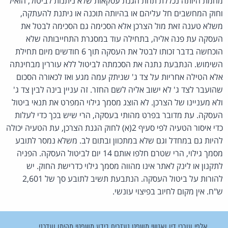
מחמת היותה נכללת תחת הגנת עסקאות שלא ניתנות לביטול, הואיל
וחוק המחשבים חל עליהם או בהיותה תוכנה או ניתנת להעתקה,
משלא טענה זאת מול הצרכן אלא הסכימה גם הסכימה לבטל את
העסקה עת פנה אליה, בתחילה עוד במסגרת התחייבותה שלא
הוכחשה בדבר זכותו לבטל את העסקה תוך 6 חודשים מיום תחילת
השימוש. הנתבעת נתנה את הסכמתה לביטול ללא עוררין מבחינתה
אלא הטילה אחריות על צד ג' שניתק עמה מגע ואז לכאורה הסכום
שהועבר לצד ג' לא ישוב אליה לשם החזר. זה עניין בינה לבין צד ג'
ולא מעניינו של הצרכן. לא הוצג מסמך גילוי המפרט את תנאי ביטול
העסקה. עת מדובר בפרט מהותי בעסקה, הרי שיש בכך כדי לעלות
כדי איסור הטעיה לפי סעיף 2(א) לחוק הגנת הצרכן, עת הטעיה יכולה
להיות גם במחדל וגם שלא במתכוון ובתום לב. משלא נמסר לתובע
מסמך גילוי, הרי שטרם חלפו אותם 14 יום לביטול העסקה. הפניה
לתקנון או לינק לאתר אינו מהווה מסמך גילוי כדרישת החוק. יש
להורות על ביטול העסקה. הנתבעת תשיב לתובע סך של 2,601
ש"ח. אין מקום לחיוב בפיצוי עונשי.
אלפי עורכי דין ואנשי משפט נעזרים בידע משפטי מהימן ועדכני.