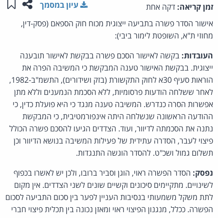
שתפו ע
שמו
עיון במסמך
זמן קריאה:
דקה אחת
אישור הסדר פשרה בתביעה ייצוגית מכוח חוק הספאם (פסק-דין,
מחוזי ת"א, השופטת לימור ביבי):
העובדות:
בקשה לאישור הסכם פשרה בבקשת לאישור תובענה
ייצוגית. בבקשת האישור טענה המבקשת כי המשיבה הפרה את
הוראות סעיף 30א לחוק התקשורת (בזק ושידורים), התשמ"ב-1982,
לאחר ששלחה הודעות פרסומיות, ללא הסכמת הנמענים וללא מתן
אפשרות הסרה כנדרש. המשיבה טענה מנגד כי היא פועלת כדין, כי
ההודעה הראשונה שנשלחה היתה אינפורמטיבית, כי המבקשת
נתנה את הסכמתה לדיוור, ועוד. הצדדים הגיעו להסכם פשרה הכולל
פיצוי לעבר, הסדרה עתידית של פעילות המשיבה בנושא הדיוור וכן
תשלום גמול ושכ"ט. להסדר הוגשה התנגדות.
נפסק:
הסדר הפשרה ראוי, הוגן וסביר ברובו, ולכן יש לאשרו בכפוף
לשינויים. מתקיימים סיכונים וקשיים שונים לשני הצדדים. אין מקום
לתת משקל משמעותי בנסיבות העניין לפער בין סכום התביעה לסכום
הפשרה. ככלל, מנגנון הפיצוי ראוי ומאזן נכונה בין תכלית פיצוי חברי