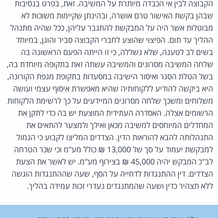
הקבוצה לבין אי הכבדה מיותרת על המשיבה. זאת, בפרט בנסיבות
שבהן בקשת האישור טרם אושרה, ובהינתן שקיימות משוכות לא
מבוטלות אשר היה על המבקשת להתגבר עליהן, ככל שהיה מתנהל
ההליך עד תום. הפיצוי שהוצע לחברי הקבוצה סביר והוגן, במיוחד
בשים לב לטענה, שלא נשללה, כי זו הייתה הפעם הראשונה בה
שלחה המשיבה מסרונים והמשיבה עשתה זאת בתקופה מיוחדת בה,
בשל הטלת הסגר ואיסור הישיבה במסעדות בתקופת מגפת הקורונה,
היא ביקשה להודיע ללקוחותיה שהיא מאפשרת איסוף עצמי ועושה
משלוחים ומשכך שלחה מסרונים המיידעים על כך לרשימת הלקוחות
הרשומים אצלה. האסדרה העתידית המוצעת יש בה כדי לתקן את
המחדלים המיוחסים למשיבה מכאן ואילך ולמצער להתאים את
התנהלותה להבא להוראות הדין. הצדדים המליצו לקבוע כי הגמול
למבקשת יעמוד על סך של 13,000 ₪ כולל מע"מ וכי שכר הטרחה
לב"כ המבקש יהיה 45,000 ₪ בצירוף מע"מ. יש לאשר את הצעת
הצדדים. דין ההתנגדות לדחייה על הסף, שעה שההתנגדות הוגשה
ללא תצהיר כדין ושעה שהמתנגדים נעדרי זכות עמידה בהליך.