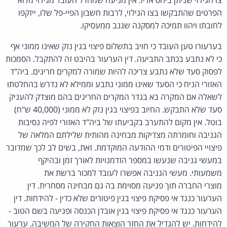
הפרטים שהתבקשו בצו הגילוי, לרבות חשבון הפיי-פל שלו, ייזקפו
לחובתו ויהוו תמיכה למסקנה שגנב ממעסיקו.
בערעורו טען העובד כי חויב בתשלום פיצוי בגין נזק שאינו ממוני אף
כי לא נתבע בכתב התביעה. דין הערעור בהיבט זה להתקבל. הסמכות
לפסוק סעד שלא נתבע צריכה להיות שמורה למקרים חריגים. ביה"ד
האזורי הניח כי הסעד שאינו ממוני נתבע וממילא לא נדרש בהחלטתו
לשאלה אם המקרה בא בגדר המקרים החריגים בהם מוצדק להעניק
סעד שלא התבקש. החיוב בפיצוי בגין נזק לא ממוני (40,000 ש"ח)
בוטל. אין מקום להתערב בקביעתו של ביה"ד האזורי לפיה נסיבות
הגניבה וחומרתה מצדיקות מבחינה מהותית שלילתם המלאה של
פיצויי הפיטורים ודמי ההודעה המוקדמת. זאת, בשים לב לכך שמדובר
במעשי גניבה שנעשו במספר הזדמנויות לאורך זמן ובהיקף
משמעותי. מעשי הגניבה אפשרו לעובד למכור ברשת את
מוצרי החברה תוך פגיעה מסוימת בה גם מבחינה מסחרית. דין
הערעור כנגד אי פסיקת פיצוי בגין פיטורים שלא כדין - להידחות. דין
הערעור כנגד אי פסיקת פיצוי בגין אובדן הכנסה ופגיעה בשם הטוב -
להידחות. יש להגדיל את החזר הוצאות החקירה של המשיבה. ערעור