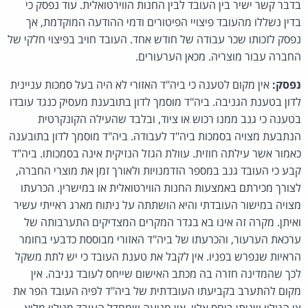
בדבר קשר ישיר בין העובד לבין החנות הווירטואלית. עוד נפסק כי
בדין נשללו מהעובד פיצויי הפיטורים ודמי ההודעה המוקדמת, אך
נפסק לזכותו שכר עבודה של חודש אחד. העובד חויב בפיצוי חלקי של
החברה עבור מוצריה. מכאן הערעורים.
נפסק:
אין מקום לטענה כי ביה"ד האזורי לא היה בעל סמכות עניינית
לדון בטענת הגניבה. ביה"ד מוסמך לדון בתובענת מעסיק כנגד עובדו
בטענה כי גנב ממנו רכוש או ציוד, ובלבד שהעילה הקונקרטית
הנתבעת מצויה בסמכות ביה"ד לעבודה. ביה"ד מוסמך לדון בתובענה
כאמור אשר עילתה חוזית. עוולת הגזל הנזיקית אינה בסמכותו. ביה"ד
קבע כי העובד גנב במספר הזדמנויות ולאורך זמן את מוצרי החברה,
לצורך מכירתם באמצעות החנות הווירטואלית או במישרין. הכרעתו
מצויה במישור העובדתי והיא הושתתה על ניתוח מארג ראייתי עשיר
ואיתן. מקרה זה אינו בא בגדר המקרים המצדיקים התערבותה של
ערכאת הערעור, והכרעתו של ביה"ד האזורי מבוססת כדבעי בחומר
הראיות שנפרש בפניו. אין לקבל את טענת העובד כי יש לתת משקל
לכך שהמדינה חזרה בה מכתב האישום שייחס לעובד גניבה. אין
מקום להתערב בקביעתו העובדתית של ביה"ד לפיה העובד הפר את
צו הגילוי שניתן ביחס אליו. אין מניעה שמחדל העובד מגילוי מלוא