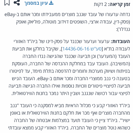
שתפו ע
שמו
עיון במסמך
זמן קריאה:
2 דקות
נדחה ערעורו של עובד שגנב מוצרים ממעבידתו ומכר אותם ב-eBay
(פסק-דין, עבודה ארצי, השופטים דוידוב מוטולה, פוליאק ואופק
גנדלר):
העובדות:
ערעור וערעור שכנגד על פסק-דינו של ביה"ד האזורי
לעבודה בת"א [
סע"ש 14436-06-16
], שקיבל בחלקן את תביעת
העובד (המערער) וכן תביעה שכנגד שהגישה נגדו החברה
(המשיבה). העובד עבד במחלקת ההנדסה של החברה, העוסקת
בפיתוח ושיווק מערכות וחומרים להדפסה בתלת מימד, עד לפיטורו
בטענה כי גנב ממוצרי החברה ומכר אותם ב-eBay. העובד הגיש
תביעה לפיצויי פיטורים וזכויות נוספות ואילו החברה הגישה תביעה
לפיצוי עבור רכושה שנגנב ושבין היתר נמכר בחנות הווירטואלית.
ביה"ד האזורי קבע כי מכלול הראיות מביא למסקנה כי העובד "גנב
מהחברה מוצרים ואף מכר את חלקם בחנות הווירטואלית או באופן
ישיר". ביה"ד ציין כי העובד תועד במצלמות אבטחה של החברה
כשהוא נוטל מוצרים של החברה. ביה"ד האזורי קבע ממצא עובדתי