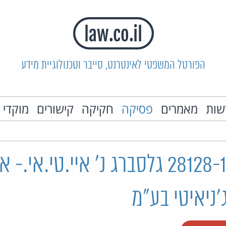
הפורטל המשפטי לאינטרנט, סייבר וטכנולוגיית מידע
שות
מאמרים
פסיקה
חקיקה
קישורים
מוקדי 
תא"מ 28128-12-20 גלסברג נ' איי.טי.אי
'ניאיטי בע"מ