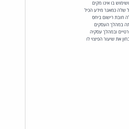
כהן
ימוש בו אינו מקים
ל שלה כמאגר מידע הכיל
צדק
 התקיים איזה מתנאי סעיף 8(ג) לחוק, אין חלה חובת רישום ביחס
שתה במהלך העסקים
לצר
רטיים ובמהלך עסקיה
וכח הוראות סעיף 18 לחוק. על ביהמ"ש לבחון את שיעור הפיצוי לו
ברץ.
פועל
מ־1996