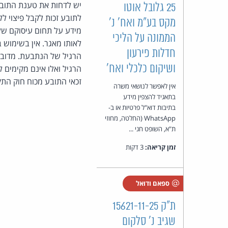
יש לדחות את טענת התובע 
25 גלובל אוטו
לתובע זכות לקבל פיצוי ל
מקס בע״מ ואח' נ'
הממונה על הליכי
לאותו מאגר. אין בשימוש
חדלות פירעון
הרגיל של הנתבעת. מדובר
ושיקום כלכלי ואח'
זכאי התובע מכוח חוק התקשו
אין לאפשר לנושאי משרה
בתאגיד להצפין מידע
בתיבות דוא"ל פרטיות או ב-
WhatsApp (החלטה, מחוזי
ת"א, השופט חגי ...
זמן קריאה:
3 דקות
ספאם ודואל
ת"ק 15621-11-25
שגיב נ' סלקום