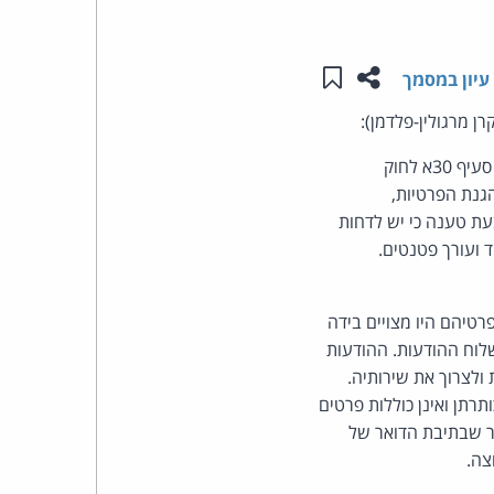
העומד
שתפו עמוד זה
שמור ב"תכנים שלי"
עיון במסמך
בראש
ן מרגולין-פלדמן):
קבוצת
התובע טען כי הנתבעת שלחה לו 3 הודעות דוא"ל שהן "דבר פרסומת", בניגוד להוראות סעיף 30א לחוק
ות חוק הגנת הפרטיות,
האינטרנט,
נתבעת טענה כי יש לדחות
 ועורך פטנטים.
הסייבר
וזכויות
טיהם היו מצויים בידה
לוח ההודעות. ההודעות
היוצרים
לצרוך את שירותיה.
של
ת" בכותרתן ואינן כוללות פרטים
ר שבתיבת הדואר של
פרל
צה.