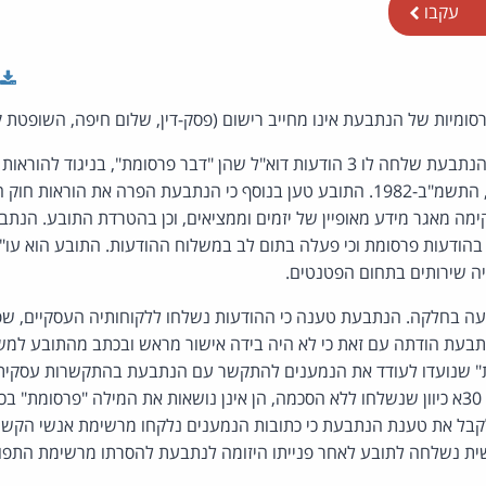
עקבו
ומיות של הנתבעת אינו מחייב רישום (פסק-דין, שלום חיפה, השופטת קר
התקשורת (בזק ושידורים), התשמ"ב-1982. התובע טען בנוסף כי הנתבעת הפרה את הורא
1, בכך שהקימה מאגר מידע מאופיין של יזמים וממציאים, וכן בהטרדת התובע. ה
 בהודעות פרסומת וכי פעלה בתום לב במשלוח ההודעות. התובע הוא עו"ד
ה שירותים בתחום הפטנטים.
ה בחלקה. הנתבעת טענה כי ההודעות נשלחו ללקוחותיה העסקיים, שפר
נתבעת הודתה עם זאת כי לא היה בידה אישור מראש ובכתב מהתובע למש
" שנועדו לעודד את הנמענים להתקשר עם הנתבעת בהתקשרות עסקית ו
ההודעות מפרות את סעיף 30א כיוון שנשלחו ללא הסכמה, הן אינן נושאות את המילה "פרסומ
קבל את טענת הנתבעת כי כתובות הנמענים נלקחו מרשימת אנשי הקש
ת נשלחה לתובע לאחר פנייתו היזומה לנתבעת להסרתו מרשימת התפו