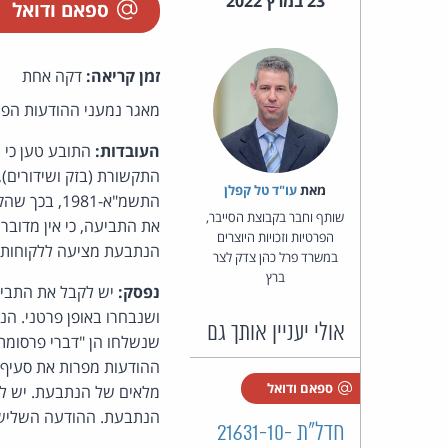
23 במרץ 2022
ספאם ודואל
זמן קריאה:
דקה אחת
מאגר נמעני ההודעות הפרס
העובדות:
מאת‏
עו"ד טל קפלן
התשמ"א-981
שותף וחבר בקבוצת הסייבר,
את התביעה, כי אין מדובר
הפרטיות וזכויות היוצרים
הנתבעת מציעה ללקוחותי
במשרד פרל כהן צדק לצר
ברץ
נפסק:
יש לקבל את התביע
ושנבחרו באופן פרטני. ה
אולי יעניין אותך גם
שנשלחו הן "דברי פרסומת
ספאם ודואל
מלאים של הנתבעת. יש ל
הנתבעת. ההודעה השלישי
חדל"ת 21631-10-