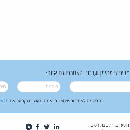
 משפטי מהימן ועדכני. הצטרפו גם אתם:
סיסמה
*
סיסמה
בהרשמה לאתר ובשימוש בו אתה מאשר שקראת את
תנאי
law.co.il מופעל בידי קבוצת הסייבר,
לינקדאין
טוויטר
פייסבוק
טלגרם