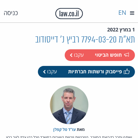
EN
כניסה
1 במרץ 2022
תא"מ 7794-03-20 רביץ נ' דייסודוב
חופש הביטוי
עקבו
פייסבוק ורשתות חברתיות
עקבו
מאת‏
עו"ד טל קפלן
שותף וחבר בקבוצת הסייבר, הפרטיות וזכויות היוצרים במשרד פרל כהן צדק לצר ברץ