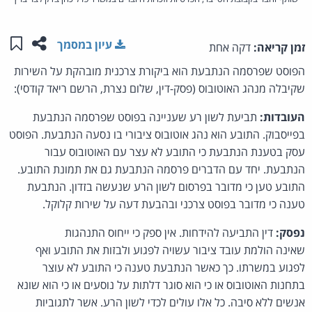
שתפו ע
שמו
עיון במסמך
זמן קריאה:
דקה אחת
הפוסט שפרסמה הנתבעת הוא ביקורת צרכנית מובהקת על השירות
שקיבלה מנהג האוטובוס (פסק-דין, שלום נצרת, הרשם ריאד קודסי):
העובדות:
תביעת לשון רע שעניינה בפוסט שפרסמה הנתבעת
בפייסבוק. התובע הוא נהג אוטובוס ציבורי בו נסעה הנתבעת. הפוסט
עסק בטענת הנתבעת כי התובע לא עצר עם האוטובוס עבור
הנתבעת. יחד עם הדברים פרסמה הנתבעת גם את תמונת התובע.
התובע טען כי מדובר בפרסום לשון הרע שנעשה בזדון. הנתבעת
טענה כי מדובר בפוסט צרכני ובהבעת דעה על שירות קלוקל.
נפסק:
דין התביעה להידחות. אין ספק כי ייחוס התנהגות
שאינה הולמת עובד ציבור עשויה לפגוע ולבזות את התובע ואף
לפגוע במשרתו. כך כאשר הנתבעת טענה כי התובע לא עוצר
בתחנות האוטובוס או כי הוא סוגר דלתות על נוסעים או כי הוא שונא
אנשים ללא סיבה. כל אלו עולים לכדי לשון הרע. אשר לתגוביות