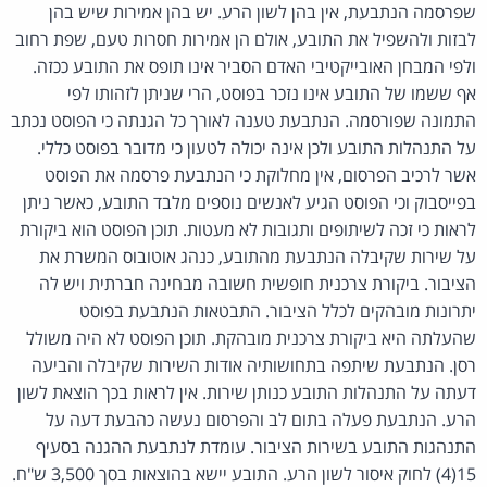
שפרסמה הנתבעת, אין בהן לשון הרע. יש בהן אמירות שיש בהן
לבזות ולהשפיל את התובע, אולם הן אמירות חסרות טעם, שפת רחוב
ולפי המבחן האובייקטיבי האדם הסביר אינו תופס את התובע ככזה.
אף ששמו של התובע אינו נזכר בפוסט, הרי שניתן לזהותו לפי
התמונה שפורסמה. הנתבעת טענה לאורך כל הגנתה כי הפוסט נכתב
על התנהלות התובע ולכן אינה יכולה לטעון כי מדובר בפוסט כללי.
אשר לרכיב הפרסום, אין מחלוקת כי הנתבעת פרסמה את הפוסט
בפייסבוק וכי הפוסט הגיע לאנשים נוספים מלבד התובע, כאשר ניתן
לראות כי זכה לשיתופים ותגובות לא מעטות. תוכן הפוסט הוא ביקורת
על שירות שקיבלה הנתבעת מהתובע, כנהג אוטובוס המשרת את
הציבור. ביקורת צרכנית חופשית חשובה מבחינה חברתית ויש לה
יתרונות מובהקים לכלל הציבור. התבטאות הנתבעת בפוסט
שהעלתה היא ביקורת צרכנית מובהקת. תוכן הפוסט לא היה משולל
רסן. הנתבעת שיתפה בתחושותיה אודות השירות שקיבלה והביעה
דעתה על התנהלות התובע כנותן שירות. אין לראות בכך הוצאת לשון
הרע. הנתבעת פעלה בתום לב והפרסום נעשה כהבעת דעה על
התנהגות התובע בשירות הציבור. עומדת לנתבעת ההגנה בסעיף
15(4) לחוק איסור לשון הרע. התובע יישא בהוצאות בסך 3,500 ש"ח.