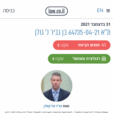
EN
כניסה
31 בדצמבר 2021
ת"א 64735-04-21 בן גביר נ' גולן
חופש הביטוי
עקבו
רגולציה וממשל
עקבו
מאת‏
עו"ד טל קפלן
שותף וחבר בקבוצת הסייבר, הפרטיות וזכויות היוצרים במשרד פרל כהן צדק לצר ברץ