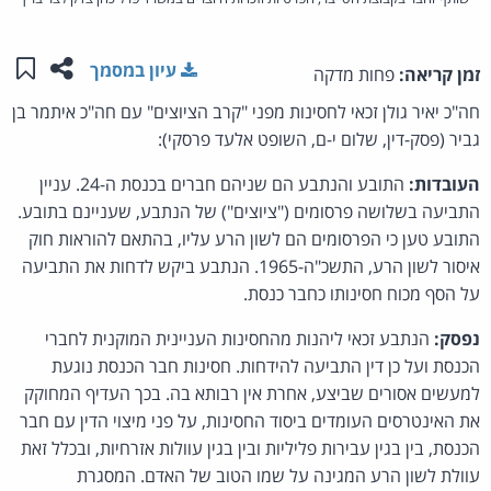
שתפו ע
שמו
עיון במסמך
זמן קריאה:
פחות מדקה
חה"כ יאיר גולן זכאי לחסינות מפני "קרב הציוצים" עם חה"כ איתמר בן
גביר (פסק-דין, שלום י-ם, השופט אלעד פרסקי):
העובדות:
התובע והנתבע הם שניהם חברים בכנסת ה-24. עניין
התביעה בשלושה פרסומים ("ציוצים") של הנתבע, שעניינם בתובע.
התובע טען כי הפרסומים הם לשון הרע עליו, בהתאם להוראות חוק
איסור לשון הרע, התשכ"ה-1965. הנתבע ביקש לדחות את התביעה
על הסף מכוח חסינותו כחבר כנסת.
נפסק:
הנתבע זכאי ליהנות מהחסינות העניינית המוקנית לחברי
הכנסת ועל כן דין התביעה להידחות. חסינות חבר הכנסת נוגעת
למעשים אסורים שביצע, אחרת אין רבותא בה. בכך העדיף המחוקק
את האינטרסים העומדים ביסוד החסינות, על פני מיצוי הדין עם חבר
הכנסת, בין בגין עבירות פליליות ובין בגין עוולות אזרחיות, ובכלל זאת
עוולת לשון הרע המגינה על שמו הטוב של האדם. המסגרת