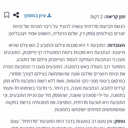
שתפו ע
שמו
עיון במסמך
זמן קריאה:
2 דקות
הגשת תביעות סדרתית עשויה להעיד על ריבוי הפרות של זכויות
יוצרים בצילומים (פסק-דין, שלום הרצליה, השופט אמיר ויצנבליט):
העובדות:
התובעת 1 היא סוכנות צילום והתובע 2 הוא צלם שהיא
מייצגת. הנתבעת היא סוכנות ביטוח המפעילה דף פייסבוק. התובעים
טענו כי הנתבעת העתיקה לעמוד הפייסבוק צילום של התובע,
המתעד רכב העולה באש בהפגנה. התובעים טענו כי הנתבעת הפרה
את זכויות היוצרים שלהם שעה שהשתמשה בצילום לצורך מסחרי,
בפרסום ביטוח מפני נזקי מהומות, וזאת ללא רשות התובעת וללא מתן
קרדיט לתובע. הנתבעת טענה, בין היתר, כי מדובר בשימוש חד-פעמי
בתמונה, על-ידי סטונדט ששגה, שהופסק מיד עם פניית התובעים, וכי
התובעת היא תובעת סדרתית, המפיצה את תמונותיה ברשת בתקווה
שמשתמשים תמימים ישתמשו בתמונות.
נפסק:
אין טעם רב בטענות בדבר היות התובעת "סדרתית". עצם