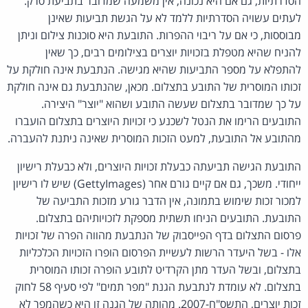
הסדרתיות, גם אם היא נכונה, אין משמעה שמדובר בתביעת סרק.
לעתים עשויה הסדרתיות ללמד לא על הגשת תביעות שאינן
מבוססות, כי אם על ריבוי ההפרות. התובעת היא סוכנות צילום וניתן
להניח שהיא מטפלת בזכויות יוצרים בצילומים רבים, כך שאין
להתפלא על מספר התביעות שהיא מגישה. הנתבעת אינה חולקת על
זכותו המוסרית של התובע בתצלום. מכאן, שהנתבעת גם אינה חולקת
על כך שמדובר בתצלום שעשה התובע ושהוא "יוצר" היצירה.
התובעים הרימו את הנטל לשכנע כי זכויות היוצרים בתצלום הועברו
מהתובע אל התובעת, למעט הזכות המוסרית שאינה ניתנת להעברה.
התובעת הגישה תביעתה כבעלת זכויות היוצרים, ולא כבעלת רישיון
ייחודי. משכך, גם אם קיים גורם אחר (GettyImages) שיש לו רישיון
למכור זכות שימוש בתמונה, אין הדבר גורע מזכות התביעה של
התובעת. התובעים הניחו תשתית מספקת לזכויותיהם בתצלום.
פרסום התצלום בדף הפייסבוק של הנתבעת מהווה הפרה של זכויות
אלו - בשל היעדר הרשות לעשיית הפרסום הופרו הזכויות הכלכליות
בתצלום, ובשל העדר מתן הקרדיט לתובע הופרה זכותו המוסרית
בתצלום. לא עומדת לנתבעת הגנת "מפר תמים" לפי סעיף 58 לחוק
זכות יוצרים, התשס"ח-2007. מהותה של הגנה זו היא כשהמפר לא