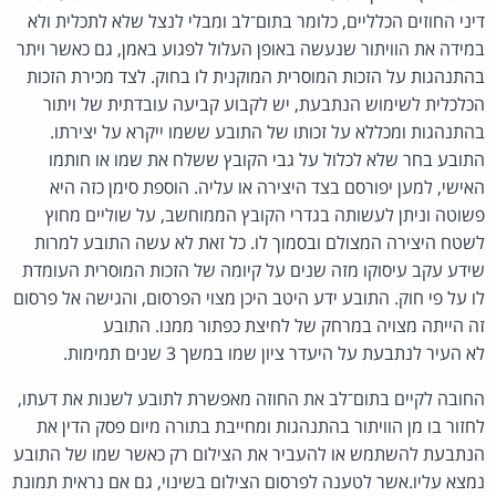
דיני החוזים הכלליים, כלומר בתום־לב ומבלי לנצל שלא לתכלית ולא
במידה את הוויתור שנעשה באופן העלול לפגוע באמן, גם כאשר ויתר
בהתנהגות על הזכות המוסרית המוקנית לו בחוק. לצד מכירת הזכות
הכלכלית לשימוש הנתבעת, יש לקבוע קביעה עובדתית של ויתור
בהתנהגות ומכללא על זכותו של התובע ששמו ייקרא על יצירתו.
התובע בחר שלא לכלול על גבי הקובץ ששלח את שמו או חותמו
האישי, למען יפורסם בצד היצירה או עליה. הוספת סימן כזה היא
פשוטה וניתן לעשותה בגדרי הקובץ הממוחשב, על שוליים מחוץ
לשטח היצירה המצולם ובסמוך לו. כל זאת לא עשה התובע למרות
שידע עקב עיסוקו מזה שנים על קיומה של הזכות המוסרית העומדת
לו על פי חוק. התובע ידע היטב היכן מצוי הפרסום, והגישה אל פרסום
זה הייתה מצויה במרחק של לחיצת כפתור ממנו. התובע
לא העיר לנתבעת על היעדר ציון שמו במשך 3 שנים תמימות.
החובה לקיים בתום־לב את החוזה מאפשרת לתובע לשנות את דעתו,
לחזור בו מן הוויתור בהתנהגות ומחייבת בתורה מיום פסק הדין את
הנתבעת להשתמש או להעביר את הצילום רק כאשר שמו של התובע
נמצא עליו.אשר לטענה לפרסום הצילום בשינוי, גם אם נראית תמונת