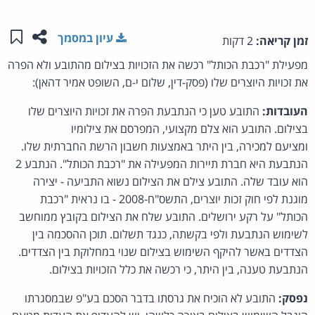
שתפו ע
שמו
עיון במסמך
זמן קריאה:
2 דקות
מפעילת "רכבת הכותל" רכשה את הזכויות בצילום מהתובע ולא הפרה
את זכויות היוצרים שלו (פסק-דין, שלום י-ם, השופט אמיר דהאן):
העובדות:
התובע טען כי הנתבעת הפרה את זכויות היוצרים שלו
בצילום. התובע הוא צלם מקצועי, המפרסם את
צילומיו
ומציעם למכירה, בין היתר באמצעות חשבון הרשת החברתית שלו.
הנתבעת היא חברת תיירות המפעילה את "רכבת הכותל". הנתבע 2
הוא עובד שלה. התובע צילם את הצילום נשוא התביעה - יצירה
מוגנת לפי חוק זכות יוצרים, התשס"ח-2008 - בו נראית "רכבת
הכותל" על רקע ירושלים. התובע שלח את הצילום בקובץ ממוחשב
לשימוש הנתבעת ולפי בקשתה, כנגד תשלום. תוכן ההסכמה בין
הצדדים באשר להיקף השימוש בצילום שנוי במחלוקת בין הצדדים.
הנתבעת טענה, בין היתר, כי רכשה את כלל הזכויות בצילום.
נפסק:
התובע לא הוכיח את גרסתו בדבר הסכם בע"פ שבמסגרתו