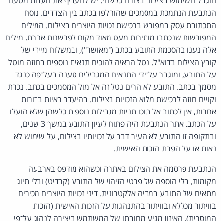
הוגבל השימוש בצילום בצורה כלשהי. יש להעדיף את העדות מטעם
הנתבעת הנתמכת במסמכים שהוחלפו בכתב בין הצדדים. נוסח
התכתובת עסק במפורש ברכישת זכויות היוצרים בצילום. המילים
המפורשות שנכתבו מותירות מעט מאוד מקום לפרשנות אחרת. מילים
אלה נענו בהסכמת התובע בכתב ("מאושר"), ובמשלוח מיידי של
קובץ הצילום בדוא"ל. נטל הראיה להוכיח תנאים נוספים בחוזה מוטל
על התובע, ומוגבר על־ידי התנאים המגבילים טענה בעל־פה כנגד
מסמך בכתב. התובע לא הרים נטל זה אל מול המסמכים בכתב. נכרת
וקויים חוזה לרכישת מלוא הזכויות בצילום. בהיעדר ראיות ברורות
אחרות, אין לכתוב אל תוכו תניות מגבילות נוספות כלשהן שלא הועלו
על הכתב. אתר הנתבעת היה פתוח לעיון התובע במשך 3 שנים,
ובתקופה זו התובע לא העיר דבר על זכויותיו בצילום, על שימוש לא
נאות או על הפרת הזכות האישית.
הנתבעת פרסמה את הצילום באתרה וכשהוא מודפס בארבעה
מקומות, בלי הוספה של פרטי הזיהוי של התובע (קרדיט) ובלי תיוג
מתאים של התובע במדיה אלקטרונית. דיני זכויות היוצרים מכירים
בוויתור מכללא ובוויתור בהתנהגות על הזכות האישית (הזכות
המוסרית). האיזון מגיע מחובתו של המשתמש ביצירה לנהוג על־פי