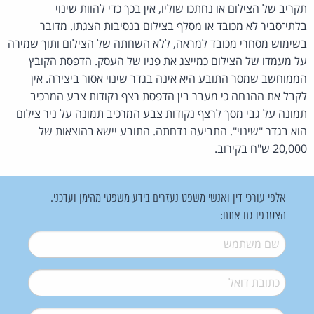
תקריב של הצילום או נחתכו שוליו, אין בכך כדי להוות שינוי
בלתי־סביר לא מכובד או מסלף בצילום בנסיבות הצגתו. מדובר
בשימוש מסחרי מכובד למראה, ללא השחתה של הצילום ותוך שמירה
על מעמדו של הצילום כמייצג את פניו של העסק. הדפסת הקובץ
הממוחשב שמסר התובע היא אינה בגדר שינוי אסור ביצירה. אין
לקבל את ההנחה כי מעבר בין הדפסת רצף נקודות צבע המרכיב
תמונה על גבי מסך לרצף נקודות צבע המרכיב תמונה על ניר צילום
הוא בגדר "שינוי". התביעה נדחתה. התובע יישא בהוצאות של
20,000 ש"ח בקירוב.
אלפי עורכי דין ואנשי משפט נעזרים בידע משפטי מהימן ועדכני.
הצטרפו גם אתם:
שם משתמש
*
דואל
*