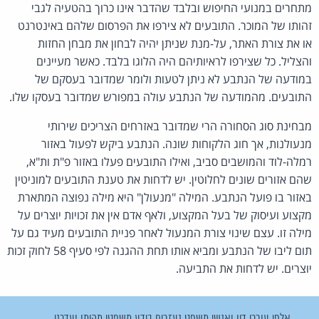
מתחרים במנועי החיפוש ובלבד שהדבר אינו כרוך בהטעיה לגבי
זהותו של המוכר. התובעים לא צירפו את הפרסום שלהם באינטרנט
או את צורת האתר, על-מנת שניתן יהיה לבחון את מבחן החזות
והצליל. כל שצירפו לראיותיהם היה הלוגו בלבד. כאשר מעיינים
במודעה של הנתבע לא ניתן לטעות ולומר שמדובר בעסקם של
התובעים. מהמודעה של הנתבע עולה במפורש שמדובר בעסקו שלו.
מבחינת סוג הסחורה הרי שמדובר באזרחים הצריכים שירותי
מנעולנות, אך חוג הלקוחות שונה. הנתבע ביקש לפעול באזור
רמלה-לוד והמושבים סביב, ואילו התובעים פעלו באזור פ"ת ות"א,
שהם אזורים שונים לחלוטין. יש לדחות את טענת התובעים למוניטין
באזור בו פועל הנתבע. המילה "מנעולן" היא מילה נפוצה המתארת
מקצוע ועיסוק של בעל המקצוע, ולאף אדם אין את זכויות יוצרים על
מילה זו. עצם שינוי צורת המנעול לאחר פניית התובעים מעיד גם על
תום ליבו של הנתבע ומביא אותו תחת ההגנה לפי סעיף 58 לחוק זכות
יוצרים. יש לדחות את התביעה.