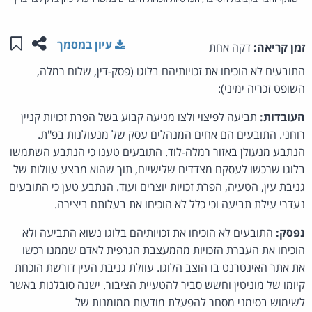
שתפו ע
שמו
עיון במסמך
זמן קריאה:
דקה אחת
התובעים לא הוכיחו את זכויותיהם בלוגו (פסק-דין, שלום רמלה,
השופט זכריה ימיני):
העובדות:
תביעה לפיצוי ולצו מניעה קבוע בשל הפרת זכויות קניין
רוחני. התובעים הם אחים המנהלים עסק של מנעולנות בפ"ת.
הנתבע מנעולן באזור רמלה-לוד. התובעים טענו כי הנתבע השתמשו
בלוגו שרכשו לעסקם מצדדים שלישיים, תוך שהוא מבצע עוולות של
גניבת עין, הטעיה, הפרת זכויות יוצרים ועוד. הנתבע טען כי התובעים
נעדרי עילת תביעה וכי כלל לא הוכיחו את בעלותם ביצירה.
נפסק:
התובעים לא הוכיחו את זכויותיהם בלוגו נשוא התביעה ולא
הוכיחו את העברת הזכויות מהמעצבת הגרפית לאדם שממנו רכשו
את אתר האינטרנט בו הוצב הלוגו. עוולת גניבת העין דורשת הוכחת
קיומו של מוניטין וחשש סביר להטעיית הציבור. ישנה סובלנות באשר
לשימוש בסימני מסחר להפעלת מודעות ממומנות של