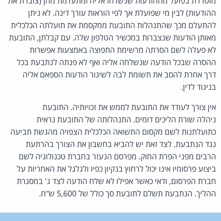
מוטרדת בפועל מההודעות שנשלחו אליה ומתעלמת מהן (צוברת את
ההודעות) לבין מי שפועלת אך לפי הוראות עורך דינה. לא ניתן
להתעלם מכך שהתנהלות התובעת ממקסמת את תועלתה הכלכלית
מאותן הודעות שנצברות במכשיר הטלפון שלה. עם קבלתן, התובעת
לא פעלה לשם הסרתה מרשימת התפוצה באמצעות אפשרות
ההסרה שבכל הודעה שנשלחה אליה ואף לא פנתה לנתבעת בכל
דרך אחרת להסב את תשומת לבה לשיגור הודעות הספאם אליה
בניגוד לדין.
אין צורך לעודד את התובעת לממש את זכויותיה. התובעת
ניהלה שורת הליכים דומים. התנהלותה של התובעת נראית
כתועלתנות לשם מקסום התשואה הכלכלית הצפויה מהגשת תביעה
נגד הנתבעת. לצד זאת יש להביא בחשבון את הצורך בהרתעת
הרבים מפני הפרת החוק. מפרסם הנעזר בחברת טכנולוגיה לשם
ביצוע פרסומיו אינו יכול לרחוץ בנקיון כפיו ולגלגל את האחריות על
חברת הפרסום, ודאי כאשר אפילו לא שלח הודעה לצד ג' במסגרת
ההליך. הנתבעת תשלם לתובעת סך כולל של 5,600 ש"ח.