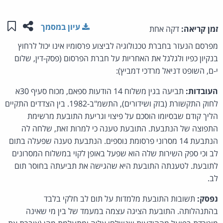
שתפו ע
שמו
עיון במסמך
זמן קריאה:
דקה אחת
מפרסם הנעזר בחברת טכנולוגיה לביצוע פרסומיו אינו יכול לרחוץ
בנקיון כפיו ולגלגל את האחריות על חברת הפרסום (פסק-דין, שלום
י-ם, השופט דניאל מרדכי דמביץ):
העובדות:
תביעה בגין משלוח 14 הודעות ספאם, מכוח סעיף 30א
לחוק התקשורת (בזק ושידורים), התשמ"ב-1982. בין הצדדים התקיים
הליך קודם שבסיומו הוסכם על פיצוי וגריעת התובעת מרשימת
התפוצה של הנתבעת. התובעת טענה כי למרות זאת, שלחה לה
הנתבעת 14 מסרוני פרסומת נוספים. הנתבעת טענה שפעלה בתום
לב וכי ספק השירות שלה הוא שפעל באופן לקוי במשלוח המסרונים
לתובעת. לטענתה התובעת היא שהגישה את תביעתה בחוסר תום
לב.
נפסק:
תשובות התובעת מלמדות על תום לב חלקי בלבד
בהתנהלותה. התובעת הציגה עצמה במעמד של בין מי שאינה