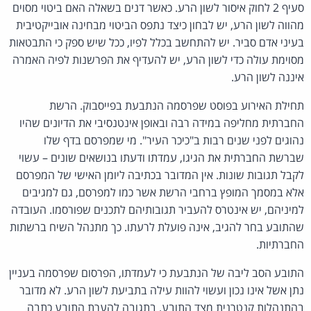
סעיף 2 לחוק איסור לשון הרע. כאשר דנים בשאלה האם ביטוי מסוים
מהווה לשון הרע, יש לבחון כיצד נתפס הביטוי מבחינה אובייקטיבית
בעיני אדם סביר. יש להתחשב בכלל לפיו, ככל שיש ספק כי התבטאות
מסוימת עולה כדי לשון הרע, יש להעדיף את הפרשנות לפיה האמרה
איננה לשון הרע.
תחילת האירוע בפוסט שפרסמה הנתבעת בפייסבוק. הרשת
החברתית מחליפה במידה רבה ובאופן אינטנסיבי את הדיונים שהיו
נהוגים לפני שנים רבות ב"כיכר העיר". מי שמפרסם בדף שלו
שברשת החברתית את הגיגו, עמדתו ודעתו בנושאים שונים – עשוי
לקבל תגובות שונות. אין המדובר בכתיבה ליומן האישי של המפרסם
אלא במסמך המופץ ברחבי הרשת אשר כמו למפרסם, גם למגיבים
למיניהם, יש אינטרס להעביר תגובותיהם לתכנים שפורסמו. העובדה
שהתובע בחר להגיב, אינה פועלת לרעתו. כך מתנהל השיח ברשתות
החברתיות.
התובע הסב ליבה של הנתבעת כי לעמדתו, הפרסום שפרסמה בעניין
נתן אשל אינו נכון ועשוי להוות עילה בתביעת לשון הרע. לא מדובר
בהתנהלות קנטרנית מצד התובע. בתגובה להערת התובע כתבה