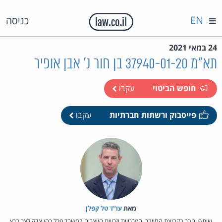
EN
כניסה
24 במאי 2021
תא"מ 37940-01-20 בן חור נ' אבן אופיר
חופש הביטוי
עקבו
פייסבוק ורשתות חברתיות
עקבו
מאת‏
עו"ד טל קפלן
שותף וחבר בקבוצת הסייבר, הפרטיות וזכויות היוצרים במשרד פרל כהן צדק לצר ברץ