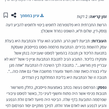
שתפו ע
שמו
עיון במסמך
זמן קריאה:
2 דקות
הרשת החברתית היא פלטפורמה לחופש ביטוי ולחופש להביע דעה
(פסק-דין, שלום ת"א, השופט נמרוד אשכול):
העובדות:
תביעת לשון הרע. התובע הוא עו"ד והנתבעת היא בעלת
עסק להשמת בכירים. הנתבעת פרסמה פוסט בפייסבוק שעסקת
בתנועת הליכוד וכן תגובה בהמשך לפוסט שעניינה בנתן אשל
ותפקידו בליכוד. התובע הגיב לתגובת הנתבעת וציין כי אשל "הוא לא
עבריין מין מורשע...". בתגובה לכך השיבה לו הנתבעת "אתה מגן
עליו בצורה כזאת שזה חשוד ומעורר מחשבה אולי גם אתה כזה...".
תגובה זו של הנתבעת היא בליבת המחלוקת בין הצדדים.
נפסק:
הפרסום נעשה בכתב באמצעות פייסבוק, כחלק משרשור
תגובות פנימי אשר היה פתוח וחשוף לעיני כל, באשר לפוסט ציבורי
שפרסמה התובעת בדף שלה. הביטוי היה מיועד לאדם זולת הנפגע
והגיע לנפגע ו/או לאדם אחר זולתו. לפיכך מתקיים יסוד הפרסום לפי