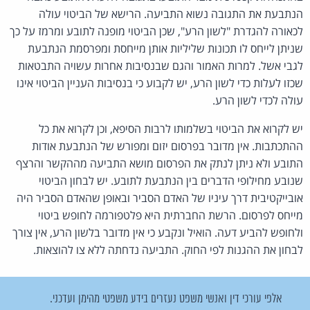
הנתבעת את התגובה נשוא התביעה. הרישא של הביטוי עולה
לכאורה להגדרת "לשון הרע", שכן הביטוי מופנה לתובע ומרמז על כך
שניתן לייחס לו תכונות שליליות אותן מייחסת ומפרסמת הנתבעת
לגבי אשל. למרות האמור והגם שבנסיבות אחרות עשויה התבטאות
שכזו לעלות כדי לשון הרע, יש לקבוע כי בנסיבות העניין הביטוי אינו
עולה לכדי לשון הרע.
יש לקרוא את הביטוי בשלמותו לרבות הסיפא, וכן לקרוא את כל
ההתכתבות. אין מדובר בפרסום יזום ומפורש של הנתבעת אודות
התובע ולא ניתן לנתק את הפרסום מושא התביעה מההקשר והרצף
שנובע מחילופי הדברים בין הנתבעת לתובע. יש לבחון הביטוי
אובייקטיבית דרך עיניו של האדם הסביר ובאופן שהאדם הסביר היה
מייחס לפרסום. הרשת החברתית היא פלטפורמה לחופש ביטוי
ולחופש להביע דעה. הואיל ונקבע כי אין מדובר בלשון הרע, אין צורך
לבחון את ההגנות לפי החוק. התביעה נדחתה ללא צו להוצאות.
אלפי עורכי דין ואנשי משפט נעזרים בידע משפטי מהימן ועדכני.