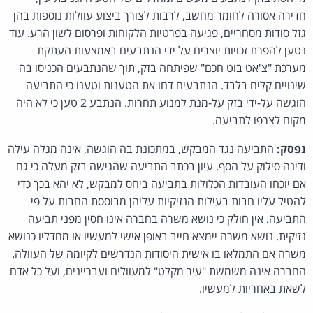
חדירה אסורה לחומר מחשב, לרבות לצורך ביצוע עוולות נוספות בהן
גזל סודות מסחריים, פגיעה בפרטיות הלקוחות ופרסום לשון הרע. עוד
נטען להפרת זכויות יוצרים על ידי הנתבעים באמצעות העתקת
מערכת "צ'אט בוט חכם" שפיתחה בזק, תוך שהנתבעים הכניסו בה
שינויים קלים בלבד. הנתבעים דחו את הטענות וטענו כי התביעה
הוגשה על-ידי בזק על-מנת למנוע תחרות. הנתבע 2 טען כי לא היה
מקום לצרפו לתביעה.
נפסק:
התביעה נגד המבקש, במתכונת בה הוגשה, אינה מגלה עילה
ודינה סילוק על הסף. עיון בכתב התביעה שהגישה בזק מעלה כי גם
אם יוכחו העובדות הכלולות בתביעה ביחס למבקש, לא יהא בכך כדי
להטיל עליו חבות בעילות הנזיקיות עליהן מבוססת החבות על פי
התביעה. אין חולק כי נושא משרה בחברה אינו חסין מפני תביעה
נזיקית. נושא משרה יימצא חייב באופן אישי למעשיו או מחדליו כנושא
משרה אם התמלאו בו אישית היסודות הנדרשים לקיומה של העוולה.
החברה אינה משמשת "עיר מקלט" למעוולים ועבריינים, ועל כל אדם
לשאת באחריות למעשיו.