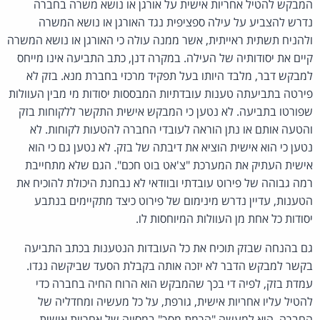
המבקש להטיל אחריות אישית על אורגן או נושא משרה בחברה
נדרש להצביע על עילה ספציפית נגד האורגן או נושא המשרה
ולהניח תשתית ראייתית, אשר ממנה עולה כי האורגן או נושא המשרה
קיים את יסודותיה של העילה. במקרה דנן, כתב התביעה אינו מייחס
למבקש דבר, מלבד היותו בעל תפקיד מרכזי בחברת מנא. בזק לא
פירטה בתביעתה טענות עובדתיות המבססות יסודות מי מבין העוולות
שפורטו בתביעה. לא נטען כי המבקש אישית התקשר ללקוחות בזק
והטעה אותם או נתן הוראה לעובדי החברה להטעות לקוחות. לא
נטען כי הוא אישית הוציא את דיבתה של בזק. לא נטען גם כי הוא
אישית העתיק את המערכת "צ'אט בוט חכם". הגם שלא מתחייבת
רמה גבוהה של פירוט עובדתי ובוודאי לא נבחנת היכולת להוכיח את
הטענות, עדיין נדרש מינימום של פירוט כיצד מתקיימים בנתבע
יסודות כל אחת מן העוולות המיוחסות לו.
גם בהנחה שבזק תוכיח את כל העובדות הנטענות בכתב התביעה
בקשר למבקש הדבר לא יזכה אותה בקבלת הסעד שביקשה נגדו.
עמדת בזק, לפיה די בכך שהמבקש הוא הרוח החיה בחברה כדי
להטיל עליו אחריות אישית, גורפת, על כל מעשיה ומחדליה של
החברה, היא למעשה "הרמת מסך" במסווה של אחריות אישית.