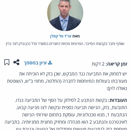
מאת‏
עו"ד טל קפלן
שותף וחבר בקבוצת הסייבר, הפרטיות וזכויות היוצרים במשרד פרל כהן צדק לצר ברץ
שתפו ע
שמו
עיון במסמך
זמן קריאה:
2 דקות
יש למחוק את התביעה נגד המבקש, שכן בזק לא הוכיחה את
מעורבתו בעוולות המיוחסות לחברה (החלטה, מחוזי ב"ש, השופטת
גאולה לוין):
העובדות:
בקשת הנתבע 2 לסילוק על הסף של התביעה נגדו.
התובעת, בזק, הגישה תביעה כספית ובקשה לצו מניעה קבוע.
הנתבעת 1, מנא טכנולוגיות, עוסקת בתחום שירותי הגישה
לאינטרנט והנתבע 2 הוא מנהלה ומחזיק מחצית ממניותיה. בתביעה
מייחסת בזק לנתבעים מעשים ומחדלים של הטעיה וגניבת עין,