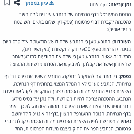
שתפו ע
שמו
עיון במסמך
זמן קריאה:
דקה אחת
הנוסח המעורפל בדף הנחיתה של הנתבע אינו יכול להיחשב
כהסכמה לקבלת דברי פרסומת (פסק-דין, שלום בת-ים, השופטת
רונית אופיר):
העובדות:
התובע טען כי הנתבע שלח לו 28 הודעות דוא"ל פרסומיות
בניגוד להוראות סעיף 30א לחוק התקשורת (בזק ושידורים),
התשמ"ב-1982. הנתבע טען כי שלח את ההודעות לתובע לאחר
שהאחרון אישר את קבלתן ולא ביקש את הסרתו מרשימת התפוצה.
נפסק:
דין התביעה להתקבל בחלקה. התובע השאיר את פרטיו ב"דף
נחיתה". הנתבע טען כי לאור המלל המצוי בתחתית דף הנחיתה,
השארת פרטי התובע מהווה הסכמה לצורך החוק. אין לקבל את טענת
הנתבע. ההסכמה צריכה להיות מפורשת, ולהינתן על בסיס מידע
ברור ומפורש כי עצם השארת הפרטים מהווה הסכמה. לא כך נאמר
בדף הנחיתה. הנוסח המעורפל המצוין בדף זה אינו יכול להיחשב
כאמירה מפורשת לפיה השארת הפרטים מהווה הסכמה לקבלת דברי
פרסומת. הנתבע הפר את החוק בעצם משלוח הפרסומות, החל