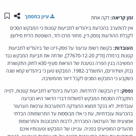
שתפו ע
שמו
עיון במסמך
זמן קריאה:
דקה אחת
אין להתערב בהכרעת ביהמ"ש לתביעות קטנות כי המבקש הסכים
לקבלת ההודעות (פסק-דין, מחוזי מרכז-לוד, השופטת הלית סילש):
העובדות:
בקשת רשות ערעור על פסק-דינו של ביהמ"ש לתביעות
קטנות ברמלה [ת"ק 77670-12-20], שדחה את תביעת המבקש נגד
המשיבה בגין הפרה נטענת של הוראות סעיף 30א לחוק התקשורת
(בזק ושידורים), התשמ"ב-1982. המבקש טען כי ביהמ"ש קמא שגה
כשקבע כי המבקש הסכים לקבל דיוור מהמשיבה.
נפסק:
דין הבקשה להידחות. הכרעת ביהמ"ש לתביעות קטנות, לפיה
התקבלה הסכמת המבקש למשלוח דברי הדואר היא הכרעה
עובדתית. לא בנקל תמצא ההצדקה להתערבות ערכאת הערעור
בהכרעות עובדתיות, עת כי אלו מבוססות על התרשמותה הבלתי
אמצעית של הערכאה המבררת, לרבות התבוננות והתרשמות
מהעדים המופיעים בפניה. עניינו של המבקש וטענותיו אינם