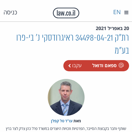
EN
כניסה
20 באפריל 2021
רת"ק 34498-04-21 ראיגרודסקי נ' בי-פרו
בע"מ
ספאם ודואל
עקבו
מאת‏
עו"ד טל קפלן
שותף וחבר בקבוצת הסייבר, הפרטיות וזכויות היוצרים במשרד פרל כהן צדק לצר ברץ