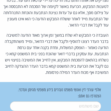
מצדיקים את אותה התערבות חריגה על-ידי ערכאת הערעור. בניגוד
לטענות המבקש, הכרעת באשר לקיומה של הסכמה לא התבססה אך
על צילום מסך, אלא גם על עדות נציגת הנתבעת והוכחת התנהלותה
של הנתבעת מייד לאחר ששלח המבקש הודעה כי הוא אינו מעונין
עוד לקבל את דברי הדואר.
העובדה כי המבקש לא שלח במשך זמן ארוך מאוד הודעה למשיבה
בדבר העדר רצונו להוסיף ולקבל את דברי הדואר, ומייד משהתקבלה
הודעה כאמור - הופסק המשלוח, ומדת בקנה אחד עם גרסת
הנתבעת. עת עסקינן בדברי דואר שהוכח בפני בית המשפט קמא כי
נשלחו בהתאם להסכמת המבקש, אין לחייב את המשיבה בפיצוי ויש
גם לקבל את הכרעת בית המשפט קמא בדבר העדר ההצדקה לחיוב
המשיבה אף מכוח העדר המילה פרסומת.
אלפי עורכי דין ואנשי משפט נעזרים בידע משפטי מהימן ועדכני.
הצטרפו גם אתם:
שם משתמש
*