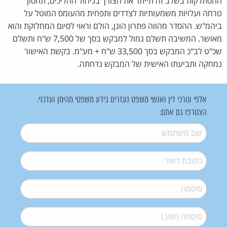
ההסתלקות בשלב זה תייתר את הצורך בניהול ההליכים, תחסוך
טרחה ועלויות משמעותיות לצדדים ותפחית מהעומס המוטל על
ביהמ"ש. ההסדר מהווה פתרון הוגן, הולם וראוי לסיום המחלוקת והוא
מאושר. המשיבה תשלם גמול למבקש בסך של 7,500 ש"ח ותשלם
שכ"ט לב"כ המבקש בסך 33,500 ש"ח + מע"מ. בקשת האישור
נמחקה ותביעתו האישית של המבקש נדחתה.
אלפי עורכי דין ואנשי משפט נעזרים בידע משפטי מהימן ועדכני.
הצטרפו גם אתם:
שם משתמש
*
דואל
*
סיסמה
*
סיסמה (שוב)
*