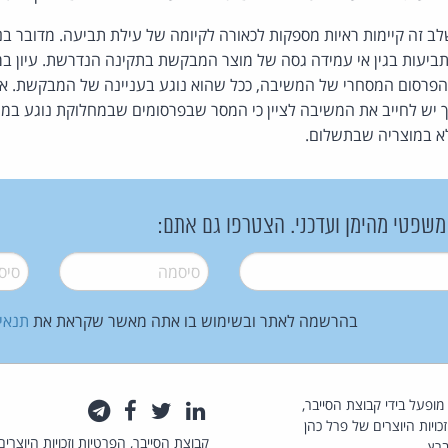
שלב זה קיימות ראיות מספקות לכאורה לקיומה של עילת תביעה. מדובר בנ
תביעות בגין אי עמידה גסה של מוצר המבקשת בתקינה הנדרשת. עיון במ
הפרסום המסחרי של המשיבה, ככל שהוא נוגע בעניינה של המבקשת. אין
ך יש לחייב את המשיבה לציין כי המסר שבפרסומים שבמחלוקת נוגע במו
א במוצריה שבתשלום.
 משפטי מהימן ועדכני. הצטרפו גם אתם:
סיסמה
*
סיסמה
בהרשמה לאתר ובשימוש בו אתה מאשר שקראת את
תנאי
law.co.il מופעל בידי קבוצת הסייבר,
לינקדאין
טוויטר
פייסבוק
טלגרם
כויות היוצרים של פרל כהן
קבוצת הסייבר, הפרטיות וזכויות היוצרים
רץ.