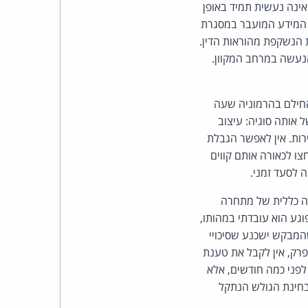
כהן
אינה נעשית תמיד באופן
 המידע המועבר במסגרת
צדק
ת הנשקפת מהוראות הדין.
הנעשה במרחב המקוון.
לצר
ברץ.
להחילם בהרמוניה שעה
 אותה סוגיה: עיצוב
פועל
רות. אין לאפשר הגבלת
צו לכאורה אותם קווים
מ־1996
 לסעד זמני.
כה כללית של מתחרה
גע הוא עובדתי במהותו,
שהמבקש ישכנע שסיכויי
רק, אין לקבל את טענת
לפני כמה חודשים, אלא
בחינת הגולש הנתקל