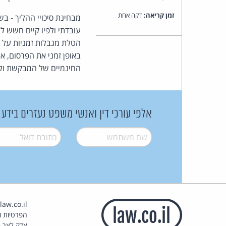
זמן קריאה:
דקה אחת
מבחינת סיכויי ההליך - ב
עובדתי ולפיו קיים חשש ל
הטלת מגבלות זמניות על 
באופן זמני את הפרסום, א
החינמיים של המבקשת ול
אלפי עורכי דין ואנשי משפט נעזרים בידע
שם משתמש
*
דואל
*
הפרטיות וז
צדק לצר ב