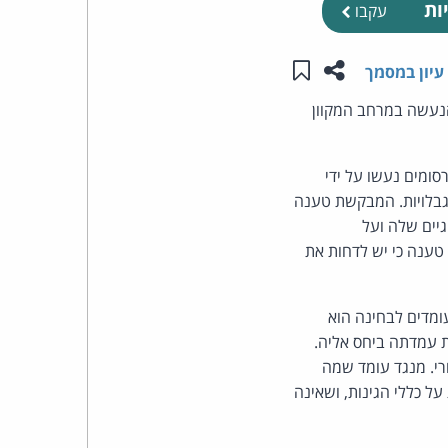
ות
עקבו
העומד
שתפו עמוד זה
שמור ב"תכנים שלי"
עיון במסמך
בראש
הנעשה במרחב המקוון
קבוצת
סומים נעשו על ידי
האינטרנט,
גבלויות. המבקשת טענה
יים שלה ועל
הסייבר
טענה כי יש לדחות את
וזכויות
ומדים לבחינה הוא
היוצרים
 עמדתה ביחס אליה.
של
רי. מנגד עומד שמה
 כללי הגינות, ושאינה
פרל