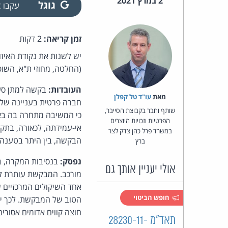
2 במרץ 2021
גוגל
עקבו
זמן קריאה:
2 דקות
יש לשנות את נקודת האיז
(החלטה, מחוזי ת"א, השופט
העובדות:
בקשה למתן סעדי
מאת‏
עו"ד טל קפלן
חברה פרטית בעניינה של 
שותף וחבר בקבוצת הסייבר,
כי המשיבה מתחרה בה באופ
הפרטיות וזכויות היוצרים
אי-עמידתה, לכאורה, בתקנ
במשרד פרל כהן צדק לצר
הבקשה, בין היתר בטענה כ
ברץ
נפסק:
בנסיבות המקרה, בב
אולי יעניין אותך גם
מורכב. המבקשת עותרת ל
אחד השיקולים המרכזיים ש
חופש הביטוי
הטוב של המבקשת. לכך יש
חוצה קווים אדומים אסורים
תאד"מ 28230-11-