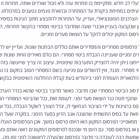
לי לב חלש. מתקיימת בו תחרות עזה ולא הכול שורדים אותה. תחרות זו 
 לעיתים במתיחת ביקורת על המתחרה ובהארת פגמים נטענים במרכולתו.
ר הצרכנים הפוטנציאלי, ועדיין, על התחרות להתבצע מתוך הגינות בסיסי
ון שנקבעה בעניין אבנרי שעה שמדובר בביטוי מסחרי בהקשר תחרותי, 
רסום המקוון יכולים להקל על הוצאת סעדים זמניים.
פרסומים מסחריים והמסדירים אותם כוללים הבחנות שונות. ועדיין יש 
 זמניים שעניינה הגבלת ביטוי מסחרי. הם כולם מאירים זוויות שונות של
יחצו ניתן יהיה להצדיק התערבות שיפוטית. עיצוב זה צריך שייעשה בזהי
טוי מסחרי. מנגד, אין להשלים עם פגיעה בשם המסחרי הטוב במקום בו נח
הלכאורית העומדת לפני ביהמ"ש בעת קבלת ההחלטה השיפוטית בבקשה
ת סוג הביטוי המסחרי שבו מדובר. כאשר מדובר בביטוי שהוא בגדר הער
 שהכף תטה נגד הוצאת סעד זמני. לעומת זאת, ככל שהביטוי המסחרי הפו
פס ברצינות על ידי הציבור הנחשף לו, יגדל הצורך לשקול הגבלה, ככל 
 וזאת על בסיס התשתית שהוצגה אגב הדיון בסעד הזמני. במקרה שעל הפ
מאפייני הפרסום המקוון הוא היותו פרסום נמשך. אכן הפרסומים הועלו 
או בפרסום ספר. גם היום מי שנכנס לפרסומים המקוונים רואה אותם ומ
שמעות רבה לעובדה כי מדובר בפרסום שהועלה לראשונה לפני זמן מה.