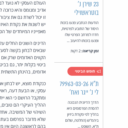
העולם העסקי לא נועד לבע
23 שירן נ'
אדיב ומנומס והיא כרוכה
בוטראשוילי
זו יכול לשרת גם את ציבו
הודעות הנתבע פגעו בזכות
יש לשנות את נקודת האיז
היסוד של התובע לפרטיות,
מאפייניו המיוחדים של הפ
חדרו למרחב הפרטי שלו
ופגעו בזכותו להיעזב ...
הדינים השונים החלים על 
שבאים לבחון בקשה לסעדים
זמן קריאה:
2 דקות
הקווים האדומים שרק אם י
ביטוי בקלות יתר, גם בבי
חופש הביטוי
אדומים, בהינתן התשתית 
ת"א 79963-03-26
כנקודת מוצא, יש לבחון א
עסקי, או הבעת דעה, ראוי
לי נ' ייגר ואח'
ומתקבל הרושם כי הוא יית
הדרך הדיונית הנכונה
ההליך העיקרי הם טובים,
להסרת הפרסומים היא
השיהוי של המשיבה. אחד מ
בהליך לפי פקודת ביזיון
שלא מדובר בפרסום בעתון 
ביהמ"ש (החלטה, שלום
בהם לראשונה היום אין מ
ת"א, השופט ...