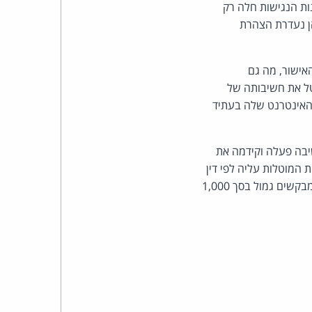
כהן
גנה זו, אך מתייתר הצורך להידרש לשאלה האם הוראת תקנה 35 לתקנות הנגישות חלה רק
הן נעדרת הצהרת
צדק
לצר
אישור, מה גם
טל את חשיבותה של
ברץ.
 האינטרנט שלה בעתיד
פועל
יבה פעלה וקידמה את
מ־1996
המוטלות עליה לפי דין
ואולם, אין בכשל האמור מצדיק השתת חיובים בשיעורים המקובלים בתביעות מסוג זה. יש לפסוק למבקשים גמול בסך 1,000