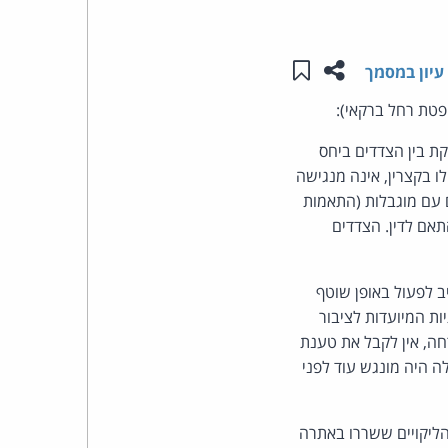
העומד
שתפו עמוד זה
שמור ב"תכנים שלי"
עיון במסמך
בראש
פטת רחל ברקאי):
קבוצת
ת בין הצדדים ביחס
 בקצרין, אינה מנגישה
האינטרנט,
ים עם מוגבלות (התאמות
לה בהתאם לדין. הצדדים
הסייבר
וזכויות
 לפעול באופן שוטף
צהרת נגישות עדכנית. המשיבה תעמיד 4 מלגות שנתיות המיועדות לציבור
היוצרים
ה, אין לקבל את טענת
של
 היה מונגש עוד לפני
פרל
וספק אם היקף וטיב הליקויים ששררו באתרה