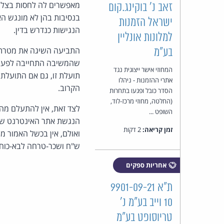
זאב נ' בוקינג.קום
בנסיבות בהן לא מונגש הא
ישראל הזמנות
הנגישות כנדרש בדין.
למלונות אונליין
התביעה השיגה את מטרתה 
בע"מ
שהמשיבה התחייבה לפעול 
המחוזי אישר ייצוגית נגד
תועלת זו, גם אם התועלת
אתרי ההזמנות - ניהלו
הקרוב.
הסדר כובל ופגעו בתחרות
(החלטה, מחוזי מרכז-לוד,
לצד זאת, אין להתעלם מה
השופט ...
הנגשת אתר האינטרנט שלה
זמן קריאה:
2 דקות
ש"ח ושכר-טרחה לבא-כוחם בסך 00
אחריות ספקים
ת"א 9901-09-21
10 וייב בע"מ נ'
טריוסופט בע"מ