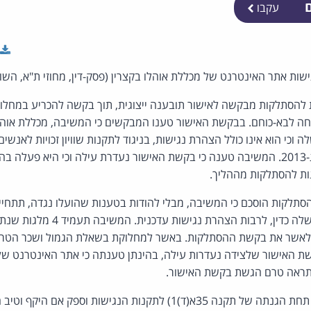
ם
עקבו
ישות אתר האינטרנט של מכללת אוהלו בקצרין (פסק-דין, מחוזי ת"א, השו
הסתלקות מבקשה לאישור תובענה ייצוגית, תוך בקשה להכריע במחלוק
ה לבא-כוחם. בבקשת האישור טענו המבקשים כי המשיבה, מכללת אוהלו
 וכי הוא אינו כולל הצהרת נגישות, בניגוד לתקנות שוויון זכויות לאנש
נגישות לשירות), התשע"ג-2013. המשיבה טענה כי בקשת האישור נעדרת עילה וכי היא פע
ות להסתלקות מההליך.
לקות הוסכם כי המשיבה, מבלי להודות בטענות שהועלו נגדה, תתחייב
להנגשת אתר האינטרנט שלה כדין, לרבות ה
 לאשר את בקשת ההסתלקות. באשר למחלוקת בשאלת הגמול ושכר הטרח
ת האישור שלצידה נעדרות עילה, בהינתן טענתה כי אתר האינטרנט שלה
תראה טרם הגשת בקשת האישור.
אין המשיבה יכולה לחסות תחת הגנתה של תקנה 35א(ד)1) לתקנות הנגישות 