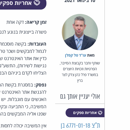
10 בינואר 2021
אחריות ספקי
זמן קריאה:
דקה אחת
פשרה בייצוגית בנוגע לנג
העובדות:
בקשה מוסכמת ל
לגמול למבקשים ושכר טרח
מאת‏
עו"ד טל קפלן
כדין את אתר האינטרנט שלה
שותף וחבר בקבוצת הסייבר,
הפרטיות וזכויות היוצרים
הצליחו לקדם ביניהם הבנ
במשרד פרל כהן צדק לצר
ברץ
נפסק:
במסגרת בקשת ההסת
אולי יעניין אותך גם
האנשים עם מוגבלות. יש
המשיבה, כי התביעה ובקש
אחריות ספקים
שפנו אליה המבקשים בה
ת"צ 6771-01-18 בן