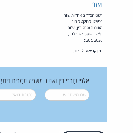
ואח'
לשני הצדדים אחריות שווה
לכישלון פרויקט פיתוח
התוכנה (פסק-דין, שלום
ת"א, השופט יאיר דלוגין,
20.5.2026): ...
זמן קריאה:
2 דקות
אלפי עורכי דין ואנשי משפט נעזרים בידע
שם משתמש
*
דואל
*