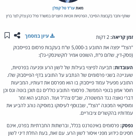
מאת‏
עו"ד טל קפלן
שותף וחבר בקבוצת הסייבר, הפרטיות וזכויות היוצרים במשרד פרל כהן צדק לצר ברץ
שתפו ע
שמו
עיון במסמך
זמן קריאה:
2 דקות
"הצל" יפצה את התובע ב-5,000 ש"ח בעקבות פרסום בפייסבוק
(פסק-דין, שלום פ"ת, השופט אמיר לוקשינסקי-גל):
העובדות:
תביעה לפיצוי בעילות של לשון הרע ופגיעה בפרטיות,
שעניינה בשני פרסומים של הנתבע על התובע בדף הפייסבוק שלו.
התובע מפעיל עמוד פייסבוק בו הוא מפרסם את דעותיו, המביעות
חוסר אמון בגופי הממשל. פרסומי התובע כוללים גם תוכן בוטה וגס וכן
דברי נאצה נגד המשטרה, שב"ס צה"ל ועוד. הנתבע הוא זמר
ומוסיקאי המכונה "הצל", שבנוסף לעיסוקו במוסיקה נוהג להביע את
עמדותיו בהקשרים ציבוריים.
נפסק:
פרסומים באינטרנט בכלל, וברשתות החברתיות בפרט, אינם
חסינים כידוע מפני איסור לשון הרע. עם זאת, בעת החלת דיני לשון