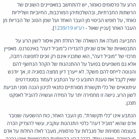
הרע על פרסומים כאמור, יש להתחשב במאפיינים השונים של
הרשתות החברתיות, ובהשלכותיהן המורכבות, החיוביות ושליליות
כאחד, על חופש הביטוי מן העבר האחד ועל שמן הטוב של הבריות מן
העבר האחר [עניין שאול -
רע"א 1239/19
].
התביעה מעלה את השאלה של החלת חוק איסור לשון הרע על
התבטאויות של אדם שניתן להגדירו כ"מוביל דעה" באינטרנט. מאפיין
מרכזי של "מוביל דעה", הוא שתכניו אינם רק זוכים לתפוצה רחבה,
אלא גם משפיעים בפועל על ההתנהגות של הקהל הנחשף להם
והנוטה לייחס להם משקל. לא ייערך דיון ממצה בסוגיה זו, אך יודגש
שאין לקבל את טענת התובע כי על הנתבע לעמוד בסטנדרטים
עיתונאיים של כלי תקשורת מסורתיים כתנאי לכינון הגנה מפני תביעת
לשון הרע. גישה זו מחמירה יתר על המידה ועשויה להוביל לאפקט
מצנן.
הנתבע אינו "כלי תקשורת". מן העבר האחר, כוח ההשפעה שצובר
אדם שהוא "מוביל דעה" כלפי התנהגות עוקביו, עשוי להצדיק הכרה
בעצמה מסוימת של מגבלות על פרסומיו, מעבר לאלו החלות על אדם
מן השורה, שאינו עוסק בדרך קבע בהשמעת התבטאויות ואינו נהנה