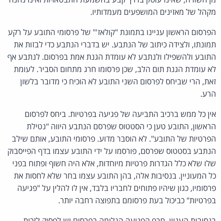
מקהל של מאזינים המושפעים מעמדותיו.
הפרסום הראשון עניינו בתמונת "קולאז'" של פרסומי התובע על רקע
תמונתו, ולצידה כיתוב של הנתבע. יש בדברי הנתבע כדי לבזות את
התובע ולהשפילו ולנתבע לא עומדת הגנת אמת בפרסום. לנתבע אף
לא עומדת הגנת תום הלב, שכן פרסומו חרג מתחום הסביר. לעומת
זאת, הרי שביחס לפרסום השני התובע לא הוכיח כי מדובר בלשון
הרע.
אין כל ממש ברכיב התביעה של פגיעה בפרטיות. ביחס לפרסום
הראשון, התובע טען כי הסטטוס שפרסם הנתבע היווה "נטילת
הפרטיות של התובע". לא הוסבר מדוע. פרסומי התובע, אותם שילב
הנתבע בסטטוס שפרסם, פורסמו על ידי התובע עצמו בדף הפייסבוק
שלו שלא כלל הגדרות פרטיות מיוחדות, אלא היה חשוף ופתוח בפני
כל המעוניין. בנסיבות אלה, בהן התובע עצמו בחר שלא לחסות את
פרסומיו, כגון שיהיו פתוחים לחבריו בלבד, אין לו להלין על "פגיעה
בפרטיות" כביכול בעת פרסומם בתפוצה רחבה יותר.
בנסיבות העניין, חרף הפגיעה הגלומה בפרסום יש לפסוק לזכות