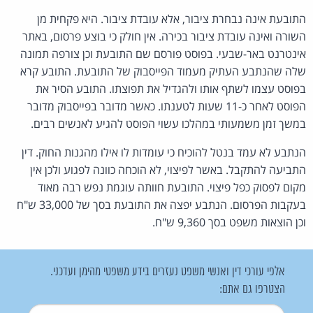
התובעת אינה נבחרת ציבור, אלא עובדת ציבור. היא פקחית מן
השורה ואינה עובדת ציבור בכירה. אין חולק כי בוצע פרסום, באתר
אינטרנט באר-שבעי. בפוסט פורסם שם התובעת וכן צורפה תמונה
שלה שהנתבע העתיק מעמוד הפייסבוק של התובעת. התובע קרא
בפוסט עצמו לשתף אותו ולהגדיל את תפוצתו. התובע הסיר את
הפוסט לאחר כ-11 שעות לטענתו. כאשר מדובר בפייסבוק מדובר
במשך זמן משמעותי במהלכו עשוי הפוסט להגיע לאנשים רבים.
הנתבע לא עמד בנטל להוכיח כי עומדות לו אילו מהגנות החוק. דין
התביעה להתקבל. באשר לפיצוי, לא הוכחה כוונה לפגוע ולכן אין
מקום לפסוק כפל פיצוי. התובעת חוותה עוגמת נפש רבה מאוד
בעקבות הפרסום. הנתבע יפצה את התובעת בסך של 33,000 ש"ח
וכן הוצאות משפט בסך 9,360 ש"ח.
אלפי עורכי דין ואנשי משפט נעזרים בידע משפטי מהימן ועדכני.
הצטרפו גם אתם:
שם משתמש
*