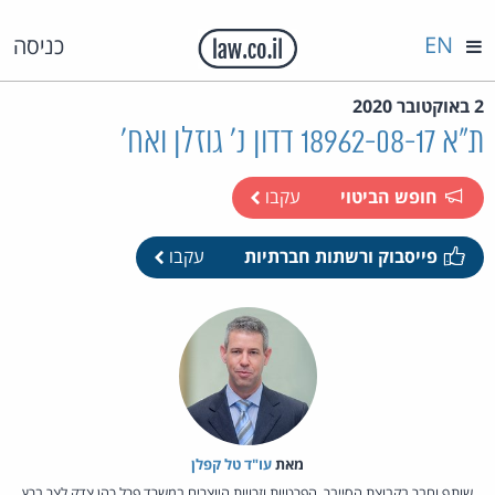
EN
כניסה
2 באוקטובר 2020
ת"א 18962-08-17 דדון נ' גוזלן ואח'
חופש הביטוי
עקבו
פייסבוק ורשתות חברתיות
עקבו
מאת‏
עו"ד טל קפלן
שותף וחבר בקבוצת הסייבר, הפרטיות וזכויות היוצרים במשרד פרל כהן צדק לצר ברץ