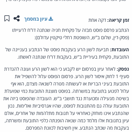
שתפו ע
שמו
עיון במסמך
זמן קריאה:
דקה אחת
הנתבע פרסם פוסט מבזה על פקחית חניה שנתנה דו"ח לרעייתו
(פסק-דין, שלום ב"ש, השופטת רחלי טיקטין עדולם):
העובדות:
תביעת לשון הרע בעקבות פוסט של הנתבע בעניינה של
התובעת, פקחית בעיריית ב"ש, בעקבות דו"ח שנתנה לאשתו.
נפסק:
לאחר עיון בפרסום יש לקבוע כי הוא לשון הרע ועונה להגדרת
סעיף 1 לחוק איסור לשון הרע. פרסום הפוסט עלול להשפיל את
התובעת בעיני הבריות או לעשותה מטרה לשנאה מצדם, הוא אף
עלול לפגוע בתובעת במשרתה. בפוסט מוצגת התובעת כמי שפועלת
בשיטה מגעילה ומכוערת נגד תושבי ב"ש. העובדה שהפוסט ביזה את
התובעת עולה גם מהתגובות לפוסט, שהיו אגרסיביות ואלימות. נכון
שהנתבע אינו מוחזק כאחראי על תגובות מתלהמות של אחרים, אולם
עיון בתגובות אלו מלמד כמה שנאה הופנתה כלפי התובעת ומשרתה,
בעקבות מה שכתב הנתבע. אין חשיבות לכוונת המפרסם.